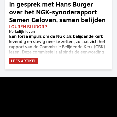
In gesprek met Hans Burger
over het NGK-synoderapport
Samen Geloven, samen belijden
LOUREN BLIJDORP
Kerkelijk leven
Een forse impuls om de NGK als belijdende kerk
levendig en stevig neer te zetten, zo laat zich het
rapport van de Commissie Belijdende Kerk (CBK)
lezen. Deze commissie is al sinds de eenwording
van de GKv en NGK actief en kreeg van de
LEES ARTIKEL
synode van Deventer in 2023 de opdracht om
haar analyse van de staat van het belijden te
voltooien, te adviseren over de binding aan de
belijdenis en bij te dragen aan de verlevendiging
van het belijden. Nu ligt er een rapport voor de
synode van Best met concrete voorstellen tot
verandering. Onderweg sprak uitgebreid met
CBK-lid Hans Burger, tevens hoogleraar
Systematische Theologie aan de TUU, over wat de
commissie beoogt.