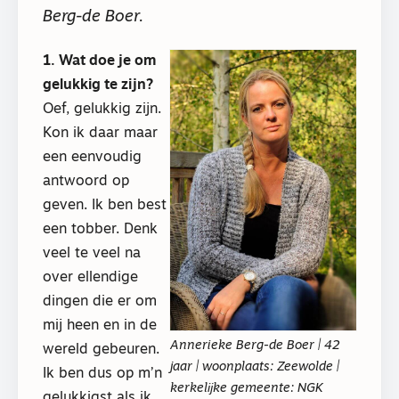
Berg-de Boer.
1. Wat doe je om
gelukkig te zijn?
Oef, gelukkig zijn.
Kon ik daar maar
een eenvoudig
antwoord op
geven. Ik ben best
een tobber. Denk
veel te veel na
over ellendige
dingen die er om
mij heen en in de
Annerieke Berg-de Boer | 42
wereld gebeuren.
jaar | woonplaats: Zeewolde |
Ik ben dus op m’n
kerkelĳke gemeente: NGK
gelukkigst als ik