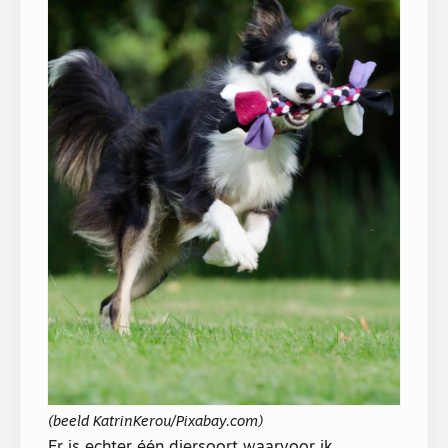
(beeld KatrinKerou/Pixabay.com)
Er is echter één diersoort waarvoor ik