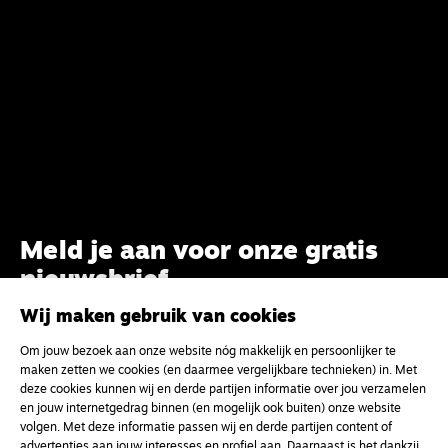
Meld je aan voor onze gratis
nieuwsbrief
Wij maken gebruik van cookies
uw e-mailadres
Om jouw bezoek aan onze website nóg makkelijk en persoonlijker te
maken zetten we cookies (en daarmee vergelijkbare technieken) in. Met
deze cookies kunnen wij en derde partijen informatie over jou verzamelen
en jouw internetgedrag binnen (en mogelijk ook buiten) onze website
volgen. Met deze informatie passen wij en derde partijen content of
advertenties aan jouw interesses en profiel aan. Daarnaast is het dankzij