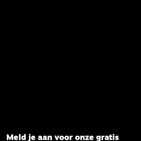
van het belijden. Nu ligt er een rapport voor de
synode van Best met concrete voorstellen tot
verandering. Onderweg sprak uitgebreid met
CBK-lid Hans Burger, tevens hoogleraar
Systematische Theologie aan de TUU, over wat de
commissie beoogt.
Meld je aan voor onze gratis