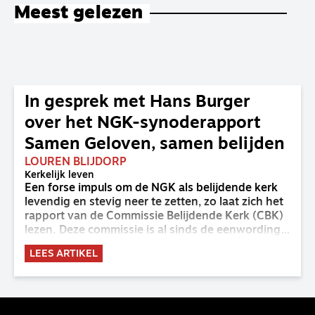
Meest gelezen
In gesprek met Hans Burger
over het NGK-synoderapport
Samen Geloven, samen belijden
LOUREN BLIJDORP
Kerkelijk leven
Een forse impuls om de NGK als belijdende kerk
levendig en stevig neer te zetten, zo laat zich het
rapport van de Commissie Belijdende Kerk (CBK)
lezen. Deze commissie is al sinds de eenwording
van de GKv en NGK actief en kreeg van de
LEES ARTIKEL
synode van Deventer in 2023 de opdracht om
haar analyse van de staat van het belijden te
voltooien, te adviseren over de binding aan de
belijdenis en bij te dragen aan de verlevendiging