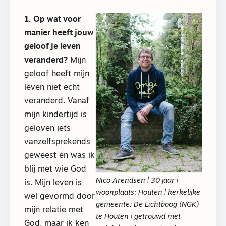
1. Op wat voor
manier heeft jouw
geloof je leven
veranderd?
Mijn
geloof heeft mijn
leven niet echt
veranderd. Vanaf
mijn kindertijd is
geloven iets
vanzelfsprekends
geweest en was ik
blij met wie God
Nico Arendsen | 30 jaar |
is. Mijn leven is
woonplaats: Houten | kerkelĳke
wel gevormd door
gemeente: De Lichtboog (NGK)
mijn relatie met
te Houten | getrouwd met
God, maar ik ken