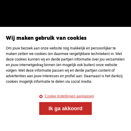
Wij maken gebruik van cookies
Om jouw bezoek aan onze website nóg makkelijk en persoonlijker te
Meld je aan voor onze gratis
maken zetten we cookies (en daarmee vergelijkbare technieken) in. Met
deze cookies kunnen wij en derde partijen informatie over jou verzamelen
nieuwsbrief
en jouw internetgedrag binnen (en mogelijk ook buiten) onze website
volgen. Met deze informatie passen wij en derde partijen content of
advertenties aan jouw interesses en profiel aan. Daarnaast is het dankzij
uw e-mailadres
cookies mogelijk informatie te delen via social media.
Cookie instellingen aanpassen
Ik ga akkoord