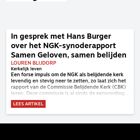
In gesprek met Hans Burger
over het NGK-synoderapport
Samen Geloven, samen belijden
LOUREN BLIJDORP
Kerkelijk leven
Een forse impuls om de NGK als belijdende kerk
levendig en stevig neer te zetten, zo laat zich het
rapport van de Commissie Belijdende Kerk (CBK)
lezen. Deze commissie is al sinds de eenwording
van de GKv en NGK actief en kreeg van de
LEES ARTIKEL
synode van Deventer in 2023 de opdracht om
haar analyse van de staat van het belijden te
voltooien, te adviseren over de binding aan de
belijdenis en bij te dragen aan de verlevendiging
van het belijden. Nu ligt er een rapport voor de
synode van Best met concrete voorstellen tot