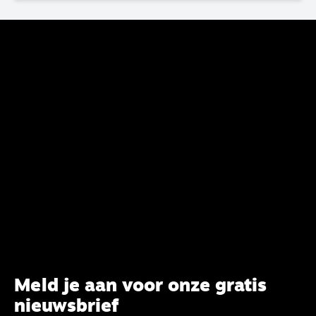
voltooien, te adviseren over de binding aan de
belijdenis en bij te dragen aan de verlevendiging
van het belijden. Nu ligt er een rapport voor de
synode van Best met concrete voorstellen tot
verandering. Onderweg sprak uitgebreid met
CBK-lid Hans Burger, tevens hoogleraar
Systematische Theologie aan de TUU, over wat de
commissie beoogt.
Meld je aan voor onze gratis
nieuwsbrief