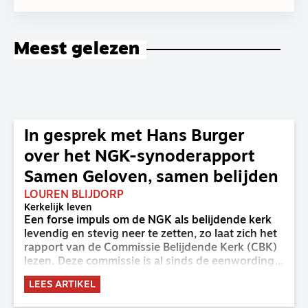
Meest gelezen
In gesprek met Hans Burger
over het NGK-synoderapport
Samen Geloven, samen belijden
LOUREN BLIJDORP
Kerkelijk leven
Een forse impuls om de NGK als belijdende kerk
levendig en stevig neer te zetten, zo laat zich het
rapport van de Commissie Belijdende Kerk (CBK)
lezen. Deze commissie is al sinds de eenwording
van de GKv en NGK actief en kreeg van de
LEES ARTIKEL
synode van Deventer in 2023 de opdracht om
haar analyse van de staat van het belijden te