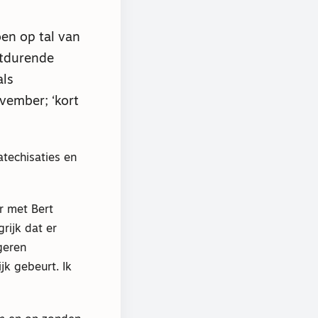
en op tal van
rtdurende
als
vember; ‘kort
atechisaties en
r met Bert
rijk dat er
geren
k gebeurt. Ik