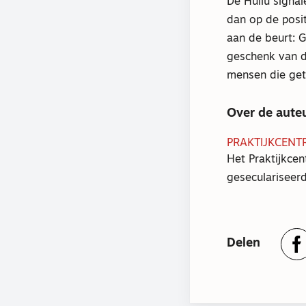
De Hullu signal
dan op de posit
aan de beurt: 
geschenk van d
mensen die getr
Over de aute
PRAKTIJKCENT
Het Praktijkcen
geseculariseerd
Delen