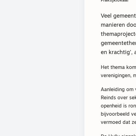
Praktijklokaal
Veel gemeente
manieren door
themaproject
gemeentethem
en krachtig’, 
Het thema komt 
verenigingen, 
Aanleiding om 
Reinds over sek
openheid is ro
bijvoorbeeld v
vermoed dat ze 