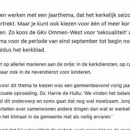
n werken met een jaarthema, dat het kerkelijk seizo
trekt. Maar je kunt ook kiezen voor één of meer ko
en. Zo koos de GKv Ommen-West voor ‘seksualiteit’ 
a voor de periode van eind september tot begin no
aldus het kerkblad.
op allerlei manieren aan de orde: in de kerkdiensten, op c
maar ook in de nevendienst voor kinderen.
voor dit thema te kiezen was een gemeenteavond vorig jaa
suele opvoeding. Ds. Harrie de Hullu: ‘We vinden het belang
nd dit onderwerp en soms gaat dat nog wat moeizaam. Jon
ertellen over samenwonen andere dingen dan wat er werkelij
het klimaat in de gemeente niet als veilig ervaren.’