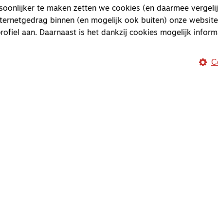
onlijker te maken zetten we cookies (en daarmee vergelij
nternetgedrag binnen (en mogelijk ook buiten) onze website
rofiel aan. Daarnaast is het dankzij cookies mogelijk inform
C
Magazine
Onderweg
Onderweg is een platform v
onderweg, in het bijzonder
Magazine
Onderweg
Kvk-nummer 33277063
NL46 INGB 0117 5827 86