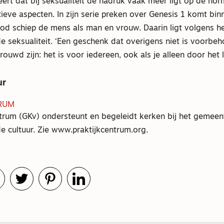
eert dat bij seksualiteit de nadruk vaak meer ligt op de no
ieve aspecten. In zijn serie preken over Genesis 1 komt bin
God schiep de mens als man en vrouw. Daarin ligt volgens h
e seksualiteit. ‘Een geschenk dat overigens niet is voorbe
ouwd zijn: het is voor iedereen, ook als je alleen door het 
ur
RUM
trum (GKv) ondersteunt en begeleidt kerken bij het gemeent
e cultuur. Zie www.praktijkcentrum.org.