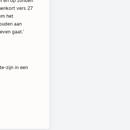
rm en op zonden
nenkort vers 27
em het
houden aan
leven gaat.’
e-zijn in een