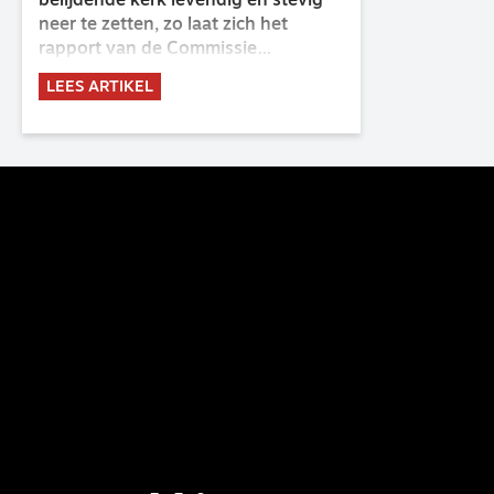
belijdende kerk levendig en stevig
neer te zetten, zo laat zich het
rapport van de Commissie
Belijdende Kerk (CBK) lezen. Deze
LEES ARTIKEL
commissie is al sinds de eenwording
van de GKv en NGK actief en kreeg
van de synode van Deventer in
2023 de opdracht om haar analyse
van de staat van het belijden te
voltooien, te adviseren over de
binding aan de belijdenis en bij te
dragen aan de verlevendiging van
het belijden. Nu ligt er een rapport
voor de synode van Best met
concrete voorstellen tot
verandering. Onderweg sprak
uitgebreid met CBK-lid Hans Burger,
tevens hoogleraar Systematische
Theologie aan de TUU, over wat de
commissie beoogt.