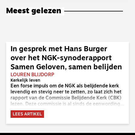
Meest gelezen
In gesprek met Hans Burger
over het NGK-synoderapport
Samen Geloven, samen belijden
LOUREN BLIJDORP
Kerkelijk leven
Een forse impuls om de NGK als belijdende kerk
levendig en stevig neer te zetten, zo laat zich het
rapport van de Commissie Belijdende Kerk (CBK)
lezen. Deze commissie is al sinds de eenwording
van de GKv en NGK actief en kreeg van de
LEES ARTIKEL
synode van Deventer in 2023 de opdracht om
haar analyse van de staat van het belijden te
voltooien, te adviseren over de binding aan de
belijdenis en bij te dragen aan de verlevendiging