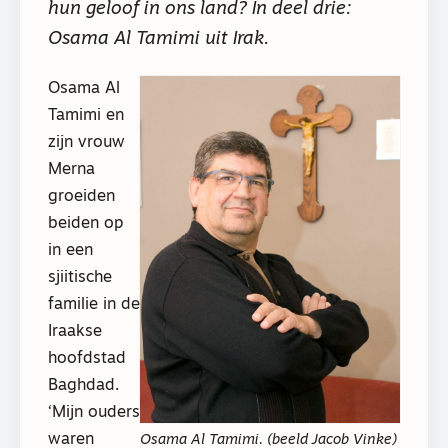
hun geloof in ons land? In deel drie:
Osama Al Tamimi uit Irak.
Osama Al
Tamimi en
zijn vrouw
Merna
groeiden
beiden op
in een
sjiitische
familie in de
Iraakse
hoofdstad
Baghdad.
‘Mijn ouders
waren
Osama Al Tamimi. (beeld Jacob Vinke)