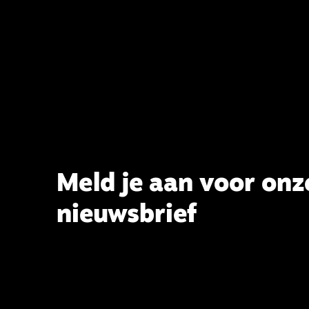
het belijden. Nu ligt er een rapport
voor de synode van Best met
concrete voorstellen tot
verandering. Onderweg sprak
uitgebreid met CBK-lid Hans Burger,
tevens hoogleraar Systematische
Theologie aan de TUU, over wat de
commissie beoogt.
Meld je aan voor onz
nieuwsbrief