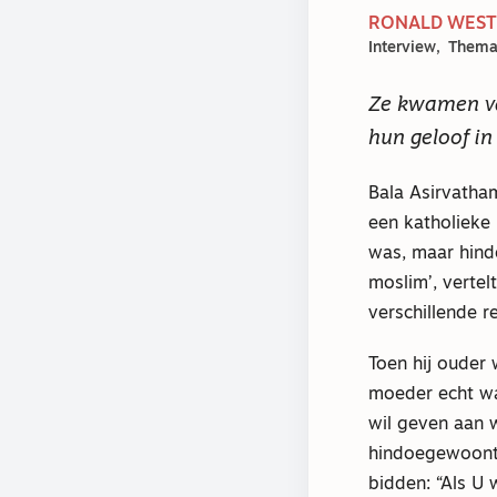
RONALD WESTE
Interview
Thema-
Ze kwamen va
hun geloof in
Bala Asirvatham
een katholieke
was, maar hind
moslim’, vertel
verschillende re
Toen hij ouder 
moeder echt was
wil geven aan 
hindoegewoonte
bidden: “Als U 