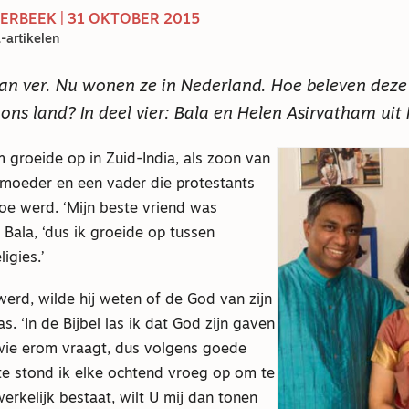
RBEEK | 31 OKTOBER 2015
artikelen
n ver. Nu wonen ze in Nederland. Hoe beleven deze
 ons land? In deel vier: Bala en Helen Asirvatham uit 
 groeide op in Zuid-India, als zoon van
 moeder en een vader die protestants
oe werd. ‘Mijn beste vriend was
t Bala, ‘dus ik groeide op tussen
ligies.’
werd, wilde hij weten of de God van zijn
. ‘In de Bijbel las ik dat God zijn gaven
wie erom vraagt, dus volgens goede
 stond ik elke ochtend vroeg op om te
werkelijk bestaat, wilt U mij dan tonen