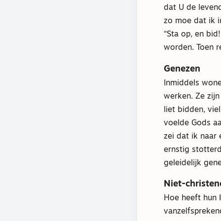
dat U de leven
zo moe dat ik i
“Sta op, en bid
worden. Toen re
Genezen
Inmiddels wone
werken. Ze zij
liet bidden, vi
voelde Gods aan
zei dat ik naar
ernstig stotter
geleidelijk gen
Niet-christe
Hoe heeft hun I
vanzelfsprekend