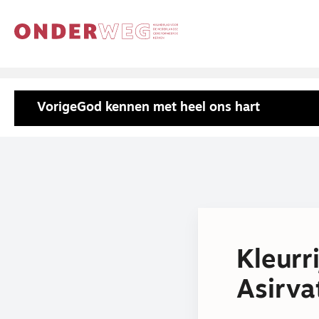
Vorige
God kennen met heel ons hart
Kleurr
Asirv