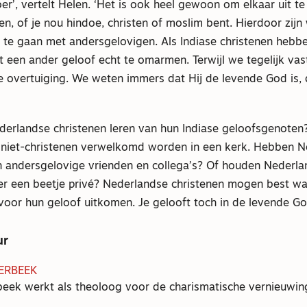
r’, vertelt Helen. ‘Het is ook heel gewoon om elkaar uit t
n, of je nou hindoe, christen of moslim bent. Hierdoor zi
te gaan met andersgelovigen. Als Indiase christenen hebb
een ander geloof echt te omarmen. Terwijl we tegelijk va
ke overtuiging. We weten immers dat Hij de levende God is, 
erlandse christenen leren van hun Indiase geloofsgenoten?
t niet-christenen verwelkomd worden in een kerk. Hebben 
n andersgelovige vrienden en collega’s? Of houden Nederla
ver een beetje privé? Nederlandse christenen mogen best wa
oor hun geloof uitkomen. Je gelooft toch in de levende Go
ur
ERBEEK
eek werkt als theoloog voor de charismatische vernieuwi