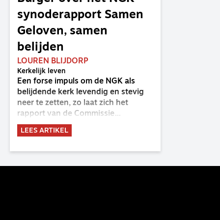
synoderapport Samen
Geloven, samen
belijden
LOUREN BLIJDORP
Kerkelijk leven
Een forse impuls om de NGK als
belijdende kerk levendig en stevig
neer te zetten, zo laat zich het
rapport van de Commissie
Belijdende Kerk (CBK) lezen. Deze
LEES ARTIKEL
commissie is al sinds de eenwording
van de GKv en NGK actief en kreeg
van de synode van Deventer in
2023 de opdracht om haar analyse
van de staat van het belijden te
voltooien, te adviseren over de
binding aan de belijdenis en bij te
dragen aan de verlevendiging van