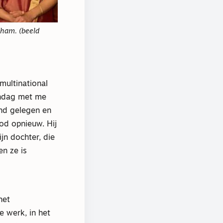
tham. (beeld
multinational
ondag met me
ond gelegen en
God opnieuw. Hij
jn dochter, die
n ze is
het
e werk, in het