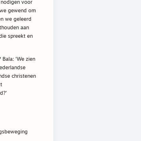
e nodigen voor
jn we gewend om
en we geleerd
sthouden aan
die spreekt en
 Bala: ‘We zien
Nederlandse
ndse christenen
t
d?’
ngsbeweging