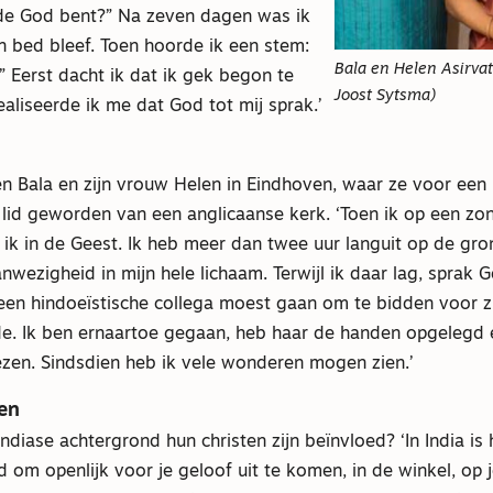
de God bent?” Na zeven dagen was ik
n bed bleef. Toen hoorde ik een stem:
Bala en Helen Asirva
!” Eerst dacht ik dat ik gek begon te
Joost Sytsma)
aliseerde ik me dat God tot mij sprak.’
n Bala en zijn vrouw Helen in Eindhoven, waar ze voor een 
n lid geworden van een anglicaanse kerk. ‘Toen ik op een z
el ik in de Geest. Ik heb meer dan twee uur languit op de gr
wezigheid in mijn hele lichaam. Terwijl ik daar lag, sprak 
 een hindoeïstische collega moest gaan om te bidden voor zi
de. Ik ben ernaartoe gegaan, heb haar de handen opgelegd e
ezen. Sindsdien heb ik vele wonderen mogen zien.’
nen
ndiase achtergrond hun christen zijn beïnvloed? ‘In India is 
 om openlijk voor je geloof uit te komen, in de winkel, op j