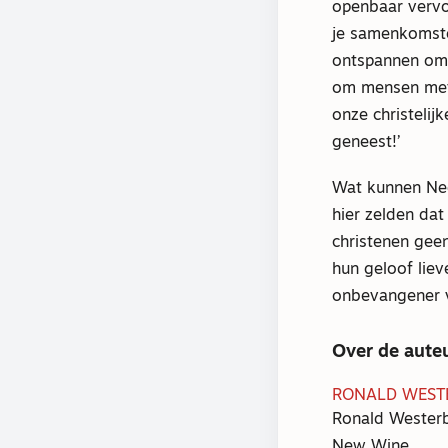
openbaar vervoe
je samenkomste
ontspannen om 
om mensen met 
onze christelij
geneest!’
Wat kunnen Ned
hier zelden da
christenen gee
hun geloof lie
onbevangener v
Over de aute
RONALD WEST
Ronald Westerb
New Wine.