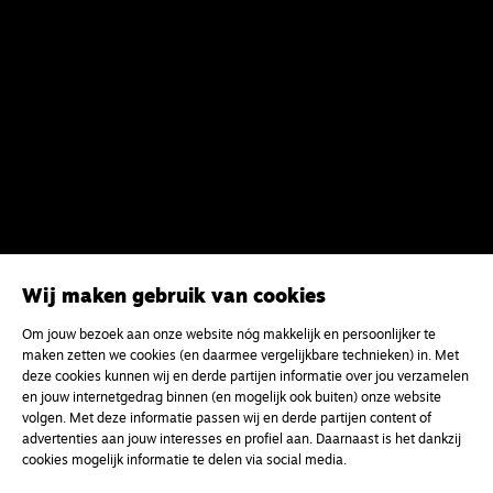
Wij maken gebruik van cookies
Meld je aan voor onze gratis
Om jouw bezoek aan onze website nóg makkelijk en persoonlijker te
nieuwsbrief
maken zetten we cookies (en daarmee vergelijkbare technieken) in. Met
deze cookies kunnen wij en derde partijen informatie over jou verzamelen
en jouw internetgedrag binnen (en mogelijk ook buiten) onze website
uw e-mailadres
volgen. Met deze informatie passen wij en derde partijen content of
advertenties aan jouw interesses en profiel aan. Daarnaast is het dankzij
cookies mogelijk informatie te delen via social media.