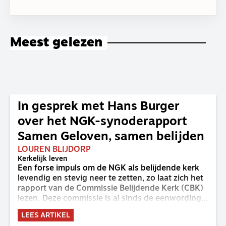
Meest gelezen
In gesprek met Hans Burger
over het NGK-synoderapport
Samen Geloven, samen belijden
LOUREN BLIJDORP
Kerkelijk leven
Een forse impuls om de NGK als belijdende kerk
levendig en stevig neer te zetten, zo laat zich het
rapport van de Commissie Belijdende Kerk (CBK)
lezen. Deze commissie is al sinds de eenwording
van de GKv en NGK actief en kreeg van de
LEES ARTIKEL
synode van Deventer in 2023 de opdracht om