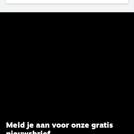
haar analyse van de staat van het belijden te
voltooien, te adviseren over de binding aan de
belijdenis en bij te dragen aan de verlevendiging
van het belijden. Nu ligt er een rapport voor de
synode van Best met concrete voorstellen tot
verandering. Onderweg sprak uitgebreid met
CBK-lid Hans Burger, tevens hoogleraar
Systematische Theologie aan de TUU, over wat de
commissie beoogt.
Meld je aan voor onze gratis