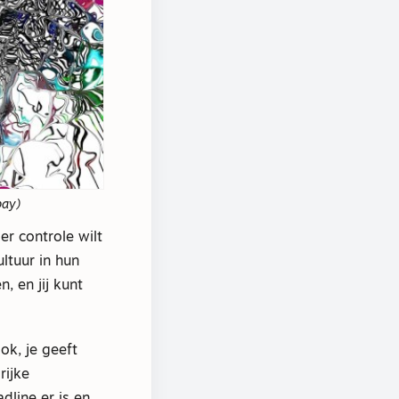
bay)
er controle wilt
ltuur in hun
 en jij kunt
ok, je geeft
rijke
dline er is en