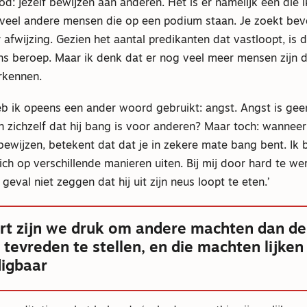
d: jezelf bewijzen aan anderen. Het is er namelijk één die i
s veel andere mensen die op een podium staan. Je zoekt bev
afwijzing. Gezien het aantal predikanten dat vastloopt, is d
ns beroep. Maar ik denk dat er nog veel meer mensen zijn 
rkennen.
b ik opeens een ander woord gebruikt: angst. Angst is geen
 zichzelf dat hij bang is voor anderen? Maar toch: wanneer 
bewijzen, betekent dat dat je in zekere mate bang bent. Ik b
ich op verschillende manieren uiten. Bij mij door hard te we
geval niet zeggen dat hij uit zijn neus loopt te eten.’
art zijn we druk om andere machten dan de
tevreden te stellen, en die machten lijken
igbaar