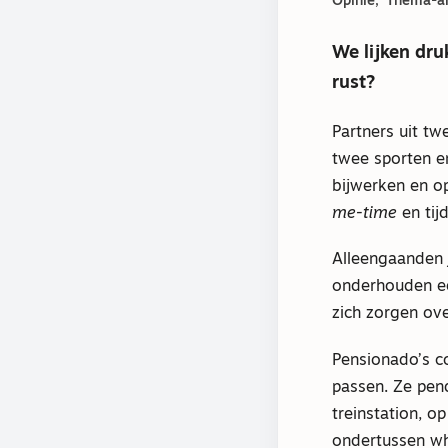
Opinie
Thema-ar
We lijken dr
rust?
Partners uit tw
twee sporten e
bijwerken en o
me-time
en tij
Alleengaanden 
onderhouden ee
zich zorgen ove
Pensionado’s c
passen. Ze pend
treinstation, o
ondertussen wh