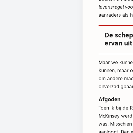
levensregel voo
aanraders als h
De schep
ervan ui
Maar we kunnen
kunnen, maar on
om andere mach
onverzadigbaar.
Afgoden
Toen ik bij de
McKinsey werd 
was. Misschien
aanloopt. Dan w