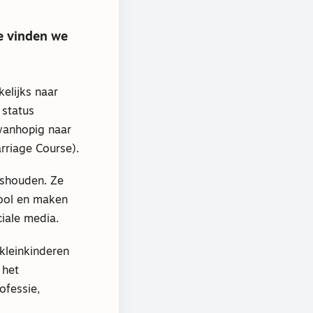
e vinden we
elijks naar
 status
 wanhopig naar
rriage Course).
ishouden. Ze
hool en maken
ciale media.
kleinkinderen
 het
ofessie,