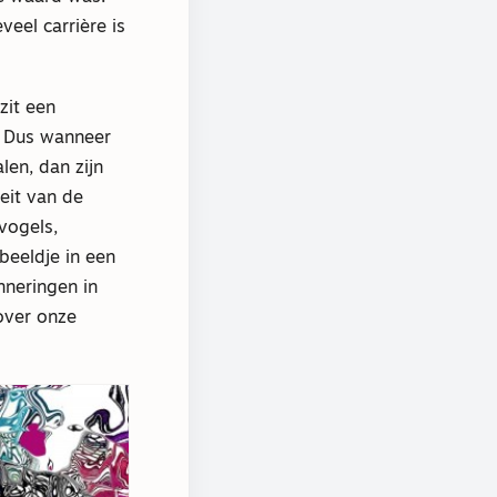
veel carrière is
zit een
d. Dus wanneer
en, dan zijn
eit van de
vogels,
beeldje in een
nneringen in
over onze