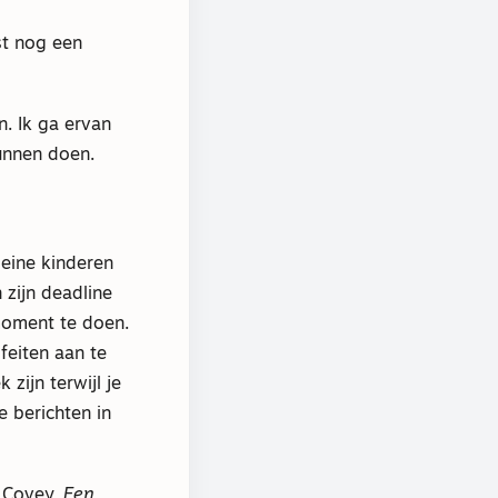
st nog een
. Ik ga ervan
unnen doen.
leine kinderen
 zijn deadline
 moment te doen.
feiten aan te
 zijn terwijl je
e berichten in
 Covey,
Een