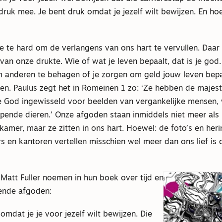
druk mee. Je bent druk omdat je jezelf wilt bewijzen. En hoe
 te hard om de verlangens van ons hart te vervullen. Daar 
 van onze drukte. Wie of wat je leven bepaalt, dat is je go
m anderen te behagen of je zorgen om geld jouw leven bepal
en. Paulus zegt het in Romeinen 1 zo: ‘Ze hebben de majest
e God ingewisseld voor beelden van vergankelijke mensen, 
pende dieren.’ Onze afgoden staan inmiddels niet meer als 
amer, maar ze zitten in ons hart. Hoewel: de foto’s en heri
 en kantoren vertellen misschien wel meer dan ons lief is 
Matt Fuller noemen in hun boek over tijd en
ende afgoden:
 omdat je je voor jezelf wilt bewijzen. Die