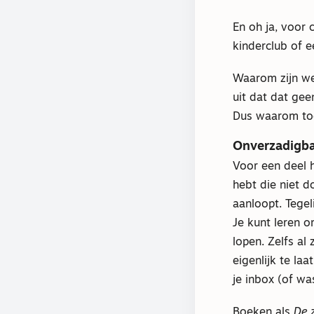
En oh ja, voor
kinderclub of e
Waarom zijn we
uit dat dat ge
Dus waarom to
Onverzadigb
Voor een deel h
hebt die niet d
aanloopt. Tegel
Je kunt leren o
lopen. Zelfs al 
eigenlijk te la
je inbox (of w
Boeken als
De 