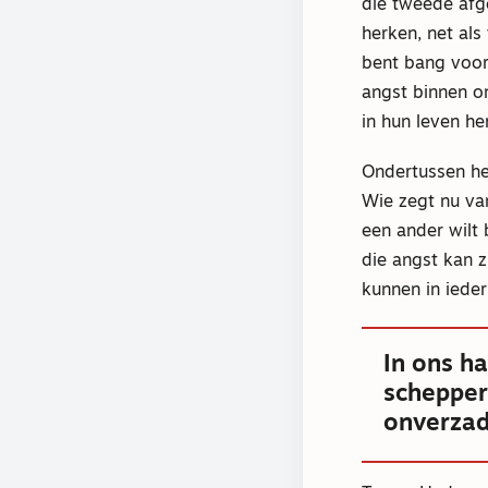
die tweede afgo
herken, net al
bent bang voor 
angst binnen o
in hun leven he
Ondertussen he
Wie zegt nu van
een ander wilt 
die angst kan z
kunnen in ieder 
In ons h
schepper 
onverzad