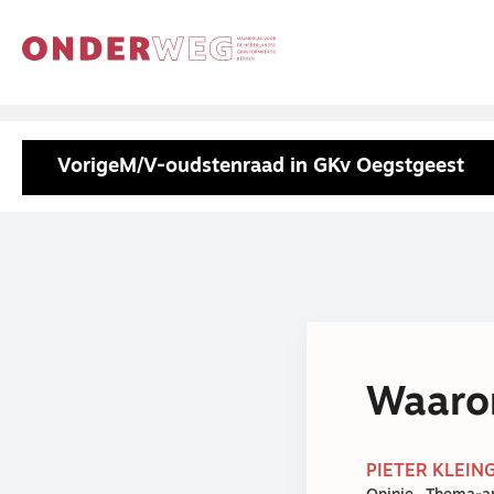
Vorige
M/V-oudstenraad in GKv Oegstgeest
Waarom
PIETER KLEIN