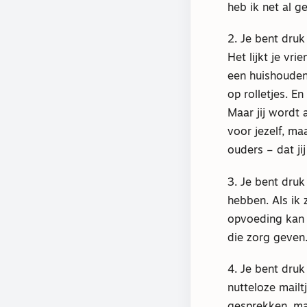
heb ik net al 
2. Je bent druk
Het lijkt je vr
een huishouden 
op rolletjes. E
Maar jij wordt 
voor jezelf, ma
ouders – dat ji
3. Je bent druk
hebben. Als ik 
opvoeding kan 
die zorg geven.
4. Je bent dru
nutteloze mailt
gesprekken, maa