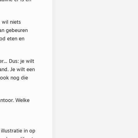
 wil niets
kan gebeuren
od eten en
er… Dus: je wilt
and. Je wilt een
 ook nog die
kantoor. Welke
lustratie in op