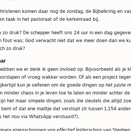
 christenen komen daar nog de zondag, de Bijbelkring en va
en taak in het pastoraat of de kerkenraad bij.
 zo druk? De schepper heeft ons 24 uur in een dag gegeven
en fout was; God verwacht niet dat we meer doen dan we k
ch zo druk?
aar
ebben we er denk ik geen invloed op. Bijvoorbeeld als je k
oorslapen of vroeg wakker worden. Of als een project tegen
ijkertijd kun je oefenen om de goede dingen op het juiste
m minder chaos in je leven toe te laten en minder achter de 
zijn het maar simpele dingen, zoals die sleutels die altijd zoek
at bent of dat ene mailtje dat verstopt zit tussen 1.154 ander
as het nou via WhatsApp verstuurd?).
zeven eigenschappen van effectief leiderschap
van Stephen