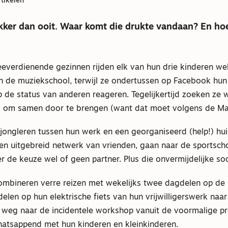
tikelen
ukker dan ooit. Waar komt die drukte vandaan? En ho
eeverdienende gezinnen rijden elk van hun drie kinderen wek
n de muziekschool, terwijl ze ondertussen op Facebook hun
p de status van anderen reageren. Tegelijkertijd zoeken ze
d om samen door te brengen (want dat moet volgens de Ma
jongleren tussen hun werk en een georganiseerd (help!) hu
n uitgebreid netwerk van vrienden, gaan naar de sportsc
r de keuze wel of geen partner. Plus die onvermijdelijke so
ombineren verre reizen met wekelijks twee dagdelen op de 
elen op hun elektrische fiets van hun vrijwilligerswerk naar
p weg naar de incidentele workshop vanuit de voormalige pr
atsappend met hun kinderen en kleinkinderen.