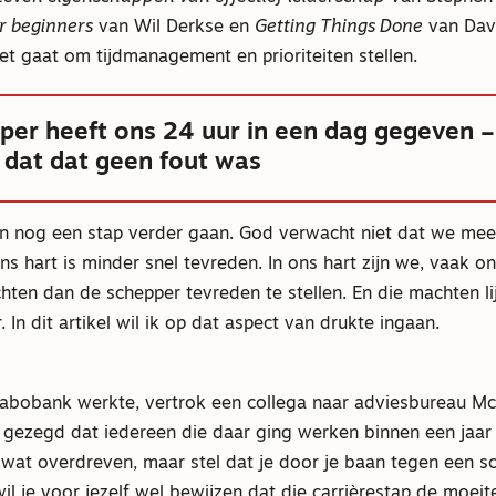
r beginners
van Wil Derkse en
Getting Things Done
van Davi
et gaat om tijdmanagement en prioriteiten stellen.
per heeft ons 24 uur in een dag gegeven –
t dat dat geen fout was
 nog een stap verder gaan. God verwacht niet dat we me
s hart is minder snel tevreden. In ons hart zijn we, vaak o
ten dan de schepper tevreden te stellen. En die machten li
 In dit artikel wil ik op dat aspect van drukte ingaan.
 Rabobank werkte, vertrok een collega naar adviesbureau Mc
gezegd dat iedereen die daar ging werken binnen een jaar
 wat overdreven, maar stel dat je door je baan tegen een s
il je voor jezelf wel bewijzen dat die carrièrestap de moei