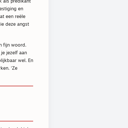
k als predikant
estiging en
at een reële
die deze angst
 fijn woord.
je jezelf aan
lijkbaar wel. En
rken. ‘Ze