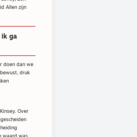
d Allen zijn
 ik ga
er doen dan we
nbewust, druk
jken
Kinsey. Over
 gescheiden
cheiding
te waard was.