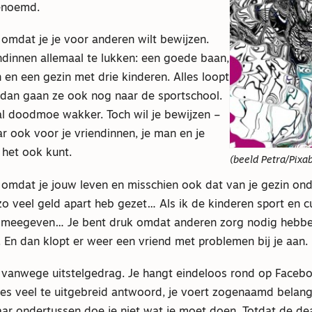
genoemd.
 omdat je je voor anderen wilt bewijzen.
iendinnen allemaal te lukken: een goede baan,
en een gezin met drie kinderen. Alles loopt
n dan gaan ze ook nog naar de sportschool.
al doodmoe wakker. Toch wil je bewijzen –
ar ook voor je vriendinnen, je man en je
j het ook kunt.
(beeld Petra/Pixa
 omdat je jouw leven en misschien ook dat van je gezin ond
zo veel geld apart heb gezet… Als ik de kinderen sport en cu
meegeven… Je bent druk omdat anderen zorg nodig hebben,
 En dan klopt er weer een vriend met problemen bij je aan.
k vanwege uitstelgedrag. Je hangt eindeloos rond op Facebo
jes veel te uitgebreid antwoord, je voert zogenaamd belang
r ondertussen doe je niet wat je moet doen. Totdat de dea