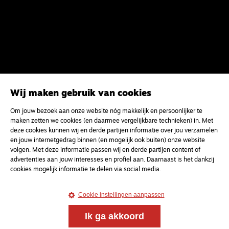
Wij maken gebruik van cookies
Om jouw bezoek aan onze website nóg makkelijk en persoonlijker te
maken zetten we cookies (en daarmee vergelijkbare technieken) in. Met
deze cookies kunnen wij en derde partijen informatie over jou verzamelen
en jouw internetgedrag binnen (en mogelijk ook buiten) onze website
volgen. Met deze informatie passen wij en derde partijen content of
advertenties aan jouw interesses en profiel aan. Daarnaast is het dankzij
cookies mogelijk informatie te delen via social media.
Cookie instellingen aanpassen
Meld je aan voor onze gratis
Ik ga akkoord