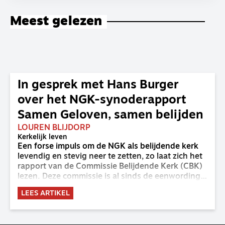
Meest gelezen
In gesprek met Hans Burger
over het NGK-synoderapport
Samen Geloven, samen belijden
LOUREN BLIJDORP
Kerkelijk leven
Een forse impuls om de NGK als belijdende kerk
levendig en stevig neer te zetten, zo laat zich het
rapport van de Commissie Belijdende Kerk (CBK)
lezen. Deze commissie is al sinds de eenwording
van de GKv en NGK actief en kreeg van de
LEES ARTIKEL
synode van Deventer in 2023 de opdracht om
haar analyse van de staat van het belijden te
voltooien, te adviseren over de binding aan de