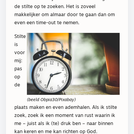
de stilte op te zoeken. Het is zoveel
makkelijker om almaar door te gaan dan om
even een time-out te nemen.
Stilte
is
voor
mij:
pas
op
de
(beeld Obpia30/Pixabay)
plaats maken en even ademhalen. Als ik stilte
zoek, zoek ik een moment van rust waarin ik
me – juist als ik (te) druk ben – naar binnen
kan keren en me kan richten op God.