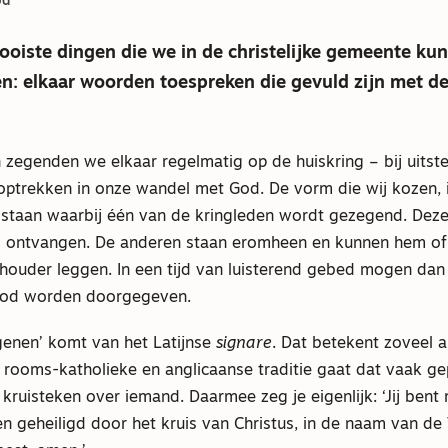
od
oiste dingen die we in de christelijke gemeente kun
n: elkaar woorden toespreken die gevuld zijn met d
 zegenden we elkaar regelmatig op de huiskring – bij uitst
optrekken in onze wandel met God. De vorm die wij kozen, i
 staan waarbij één van de kringleden wordt gezegend. Deze 
 ontvangen. De anderen staan eromheen en kunnen hem of
chouder leggen. In een tijd van luisterend gebed mogen da
od worden doorgegeven.
enen’ komt van het Latijnse
signare
. Dat betekent zoveel a
e rooms-katholieke en anglicaanse traditie gaat dat vaak g
ruisteken over iemand. Daarmee zeg je eigenlijk: ‘Jij bent 
n geheiligd door het kruis van Christus, in de naam van de