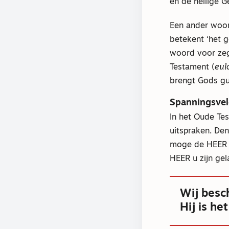
en de heilige G
Een ander woord
betekent ‘het 
woord voor zeg
Testament (
eul
brengt Gods gu
Spanningsve
In het Oude Te
uitspraken. De
moge de HEER he
HEER u zijn ge
Wij besc
Hij is he