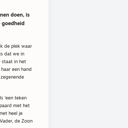
nen doen, is
e goedheid
ek de plek waar
s dat we in
staat in het
 haar een hand
n zegenende
ls ‘een teken
epaard met het
met heel je
 Vader, de Zoon