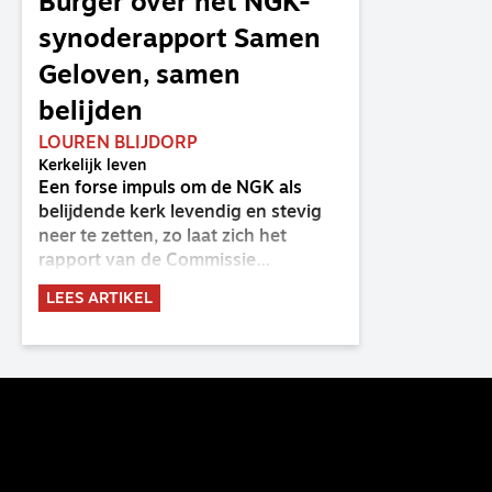
Burger over het NGK-
synoderapport Samen
Geloven, samen
belijden
LOUREN BLIJDORP
Kerkelijk leven
Een forse impuls om de NGK als
belijdende kerk levendig en stevig
neer te zetten, zo laat zich het
rapport van de Commissie
Belijdende Kerk (CBK) lezen. Deze
LEES ARTIKEL
commissie is al sinds de eenwording
van de GKv en NGK actief en kreeg
van de synode van Deventer in
2023 de opdracht om haar analyse
van de staat van het belijden te
voltooien, te adviseren over de
binding aan de belijdenis en bij te
dragen aan de verlevendiging van