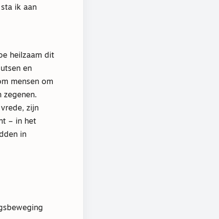
sta ik aan
oe heilzaam dit
butsen en
r om mensen om
n zegenen.
vrede, zijn
t – in het
dden in
ngsbeweging