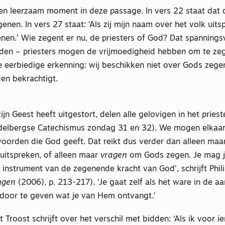
en leerzaam moment in deze passage. In vers 22 staat dat d
nen. In vers 27 staat: ‘Als zij mijn naam over het volk uitsp
enen.’ Wie zegent er nu, de priesters of God? Dat spannings
den – priesters mogen de vrijmoedigheid hebben om te ze
die eerbiedige erkenning: wij beschikken niet over Gods zegen,
en bekrachtigt.
ijn Geest heeft uitgestort, delen alle gelovigen in het pries
idelbergse Catechismus zondag 31 en 32). We mogen elkaar
oorden die God geeft. Dat reikt dus verder dan alleen maar
uitspreken, of alleen maar
vragen
om Gods zegen. Je mag je
ls instrument van de zegenende kracht van God’, schrijft Phili
ngen
(2006), p. 213-217). ‘Je gaat zelf als het ware in de 
door te geven wat je van Hem ontvangt.’
 Troost schrijft over het verschil met bidden: ‘Als ik voor i