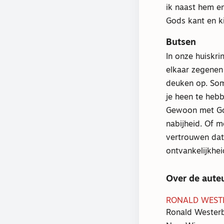
ik naast hem e
Gods kant en ki
Butsen
In onze huiskri
elkaar zegenen 
deuken op. Som
je heen te heb
Gewoon met Gods
nabijheid. Of 
vertrouwen dat
ontvankelijkhei
Over de aute
RONALD WEST
Ronald Westerb