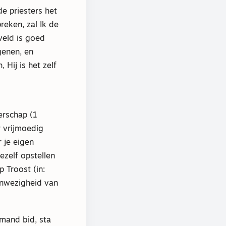
e priesters het
reken, zal Ik de
veld is goed
genen, en
 Hij is het zelf
terschap (1
 vrijmoedig
 je eigen
zelf opstellen
p Troost (in:
aanwezigheid van
emand bid, sta