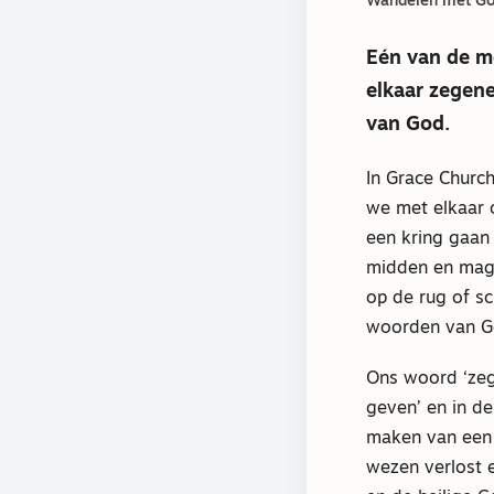
Wandelen met G
Eén van de mo
elkaar zegene
van God.
In Grace Church
we met elkaar 
een kring gaan
midden en mag
op de rug of s
woorden van G
Ons woord ‘zeg
geven’ en in d
maken van een k
wezen verlost e