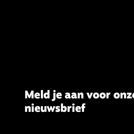
het belijden. Nu ligt er een rapport
voor de synode van Best met
concrete voorstellen tot
verandering. Onderweg sprak
uitgebreid met CBK-lid Hans Burger,
tevens hoogleraar Systematische
Theologie aan de TUU, over wat de
commissie beoogt.
Meld je aan voor onz
nieuwsbrief