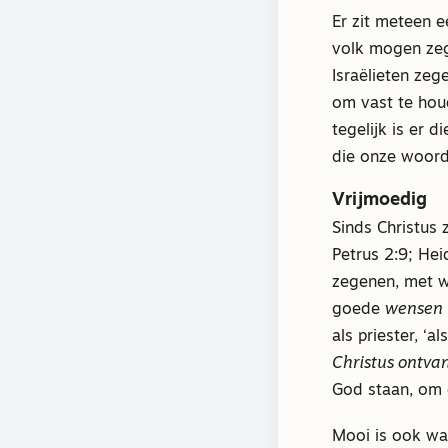
Er zit meteen e
volk mogen zege
Israëlieten zeg
om vast te hou
tegelijk is er 
die onze woord
Vrijmoedig
Sinds Christus z
Petrus 2:9; He
zegenen, met w
goede
wensen
als priester, ‘a
Christus ontva
God staan, om 
Mooi is ook wat