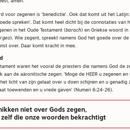
eest, amen.’
 voor zegenen is ‘benedictie’. Ook dat komt uit het Latijn
goede spreken’. Dat komt heel dicht bij de connotaties van
enen in het Oude Testament (
barach
) en Griekse woord in
o’geo
). Wie zegent, spreekt namens God het goede over de 
nst over. Daar komt kracht in mee.
ld
stament waren het vooral de priesters die namens God de 
nk aan de aäronitische zegen: ‘Moge de HEER u zegenen en
t licht van zijn gelaat over u doen schijnen en u genadig 
laat toewenden en u vrede geven’ (Numeri 6:24-26).
hikken niet over Gods zegen,
t zelf die onze woorden bekrachtigt