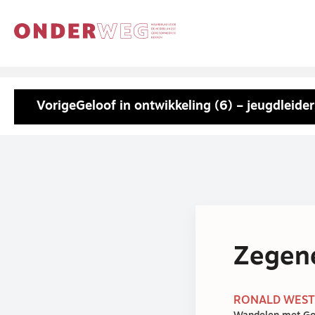
Vorige
Geloof in ontwikkeling (6) – jeugdleider
Zegen
RONALD WESTE