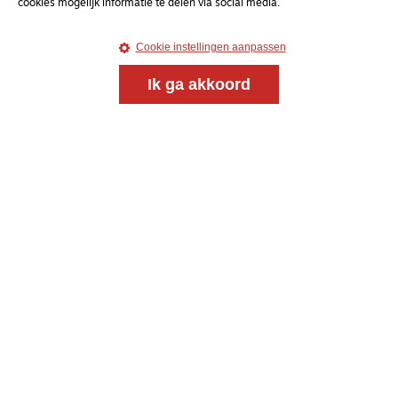
cookies mogelijk informatie te delen via social media.
Cookie instellingen aanpassen
Ik ga akkoord
Magazine
Onderweg
Onderweg is een platform voor ontmoeting, vorming
en gesprek voor christenen onderweg, in het bijzonder
voor de Nederlandse Gereformeerde Kerken.
Magazine
Onderweg
Kvk-nummer 33277063
NL46 INGB 0117 5827 86
info@onderwegonline.nl