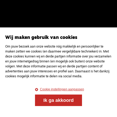
Wij maken gebruik van cookies
Om jouw bezoek aan onze website nóg makkelijk en persoonlijker te
maken zetten we cookies (en daarmee vergelijkbare technieken) in. Met
deze cookies kunnen wij en derde partijen informatie over jou verzamelen
en jouw internetgedrag binnen (en mogelijk ook buiten) onze website
volgen. Met deze informatie passen wij en derde partijen content of
advertenties aan jouw interesses en profiel aan. Daarnaast is het dankzij
Magazine
Onderweg
cookies mogelijk informatie te delen via social media.
Onderweg is een platform voor ontmoeting, vorming
en gesprek voor christenen onderweg, in het bijzonder
Cookie instellingen aanpassen
voor de Nederlandse Gereformeerde Kerken.
Ik ga akkoord
Magazine
Onderweg
Kvk-nummer 33277063