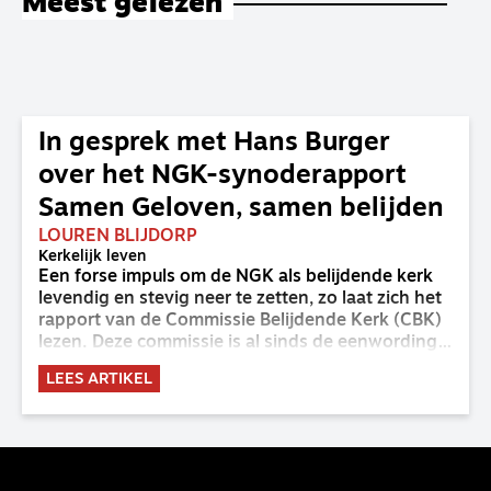
Meest gelezen
In gesprek met Hans Burger
over het NGK-synoderapport
Samen Geloven, samen belijden
LOUREN BLIJDORP
Kerkelijk leven
Een forse impuls om de NGK als belijdende kerk
levendig en stevig neer te zetten, zo laat zich het
rapport van de Commissie Belijdende Kerk (CBK)
lezen. Deze commissie is al sinds de eenwording
van de GKv en NGK actief en kreeg van de
LEES ARTIKEL
synode van Deventer in 2023 de opdracht om
haar analyse van de staat van het belijden te
voltooien, te adviseren over de binding aan de
belijdenis en bij te dragen aan de verlevendiging
van het belijden. Nu ligt er een rapport voor de