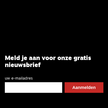
synode van Best met concrete voorstellen tot
verandering. Onderweg sprak uitgebreid met
CBK-lid Hans Burger, tevens hoogleraar
Systematische Theologie aan de TUU, over wat de
commissie beoogt.
Meld je aan voor onze gratis
nieuwsbrief
uw e-mailadres