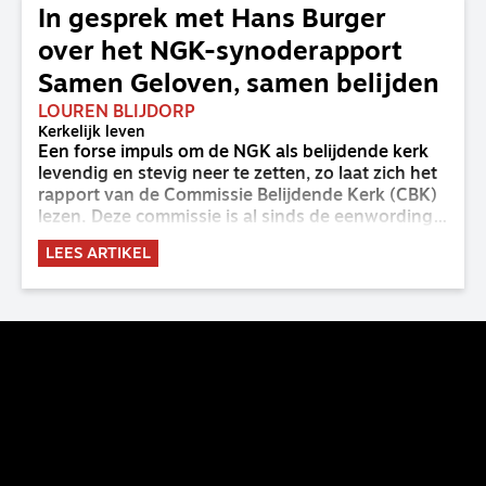
In gesprek met Hans Burger
over het NGK-synoderapport
Samen Geloven, samen belijden
LOUREN BLIJDORP
Kerkelijk leven
Een forse impuls om de NGK als belijdende kerk
levendig en stevig neer te zetten, zo laat zich het
rapport van de Commissie Belijdende Kerk (CBK)
lezen. Deze commissie is al sinds de eenwording
van de GKv en NGK actief en kreeg van de
LEES ARTIKEL
synode van Deventer in 2023 de opdracht om
haar analyse van de staat van het belijden te
voltooien, te adviseren over de binding aan de
belijdenis en bij te dragen aan de verlevendiging
van het belijden. Nu ligt er een rapport voor de
synode van Best met concrete voorstellen tot
verandering. Onderweg sprak uitgebreid met
CBK-lid Hans Burger, tevens hoogleraar
Systematische Theologie aan de TUU, over wat de
commissie beoogt.