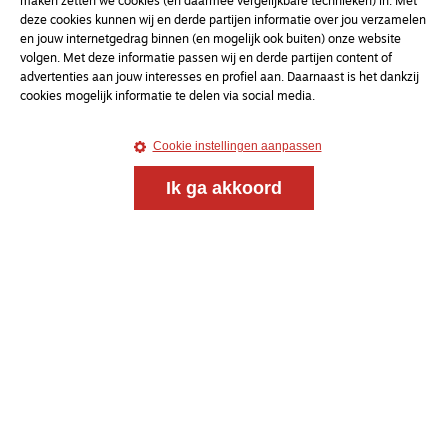
maken zetten we cookies (en daarmee vergelijkbare technieken) in. Met
deze cookies kunnen wij en derde partijen informatie over jou verzamelen
en jouw internetgedrag binnen (en mogelijk ook buiten) onze website
Magazine
Onderweg
volgen. Met deze informatie passen wij en derde partijen content of
Onderweg is een platform voor ontmoeting, vorming
advertenties aan jouw interesses en profiel aan. Daarnaast is het dankzij
en gesprek voor christenen onderweg, in het bijzonder
cookies mogelijk informatie te delen via social media.
voor de Nederlandse Gereformeerde Kerken.
Cookie instellingen aanpassen
Magazine
Onderweg
Ik ga akkoord
Kvk-nummer 33277063
NL46 INGB 0117 5827 86
info@onderwegonline.nl