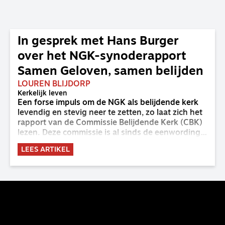
In gesprek met Hans Burger
over het NGK-synoderapport
Samen Geloven, samen belijden
LOUREN BLIJDORP
Kerkelijk leven
Een forse impuls om de NGK als belijdende kerk
levendig en stevig neer te zetten, zo laat zich het
rapport van de Commissie Belijdende Kerk (CBK)
lezen. Deze commissie is al sinds de eenwording
van de GKv en NGK actief en kreeg van de
LEES ARTIKEL
synode van Deventer in 2023 de opdracht om
haar analyse van de staat van het belijden te
voltooien, te adviseren over de binding aan de
belijdenis en bij te dragen aan de verlevendiging
van het belijden. Nu ligt er een rapport voor de
synode van Best met concrete voorstellen tot
verandering. Onderweg sprak uitgebreid met
CBK-lid Hans Burger, tevens hoogleraar