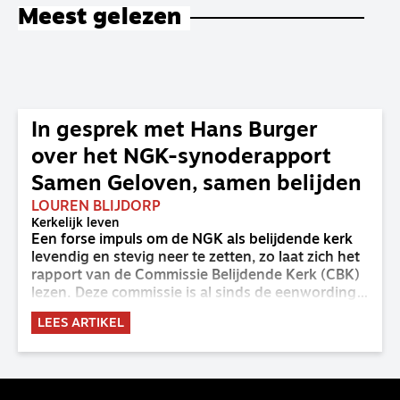
Meest gelezen
In gesprek met Hans Burger
over het NGK-synoderapport
Samen Geloven, samen belijden
LOUREN BLIJDORP
Kerkelijk leven
Een forse impuls om de NGK als belijdende kerk
levendig en stevig neer te zetten, zo laat zich het
rapport van de Commissie Belijdende Kerk (CBK)
lezen. Deze commissie is al sinds de eenwording
van de GKv en NGK actief en kreeg van de
LEES ARTIKEL
synode van Deventer in 2023 de opdracht om
haar analyse van de staat van het belijden te
voltooien, te adviseren over de binding aan de
belijdenis en bij te dragen aan de verlevendiging