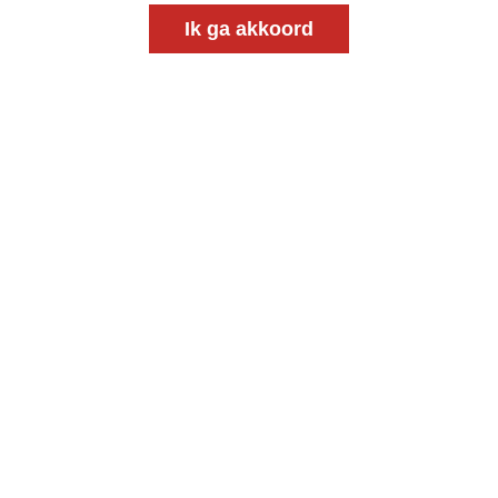
Ik ga akkoord
Magazine
Onderweg
Onderweg is een platform voor ontmoeting, vorming
en gesprek voor christenen onderweg, in het bijzonder
voor de Nederlandse Gereformeerde Kerken.
Magazine
Onderweg