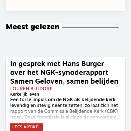
Meest gelezen
In gesprek met Hans Burger
over het NGK-synoderapport
Samen Geloven, samen belijden
LOUREN BLIJDORP
Kerkelijk leven
Een forse impuls om de NGK als belijdende kerk
levendig en stevig neer te zetten, zo laat zich het
rapport van de Commissie Belijdende Kerk (CBK)
lezen. Deze commissie is al sinds de eenwording
van de GKv en NGK actief en kreeg van de
LEES ARTIKEL
synode van Deventer in 2023 de opdracht om