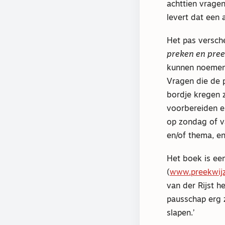
achttien vrage
levert dat een 
Het pas versc
preken en pree
kunnen noemen,
Vragen die de 
bordje kregen z
voorbereiden e
op zondag of 
en/of thema, e
Het boek is ee
(
www.preekwijz
van der Rijst h
pausschap erg 
slapen.’