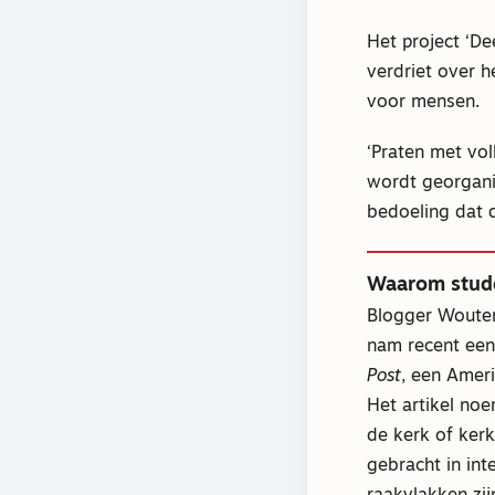
Het project ‘De
verdriet over h
voor mensen.
‘Praten met vol
wordt georgani
bedoeling dat 
Waarom stude
Blogger Wouter
nam recent een
Post
, een Amer
Het artikel no
de kerk of ker
gebracht in inte