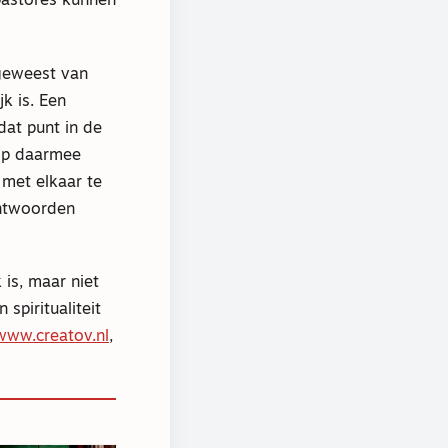
pastores kunnen
geweest van
k is. Een
dat punt in de
op daarmee
met elkaar te
antwoorden
 is, maar niet
spiritualiteit
www.creatov.nl
,