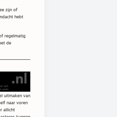
e zijn of
andacht hebt
of regelmatig
met de
el uitmaken van
elf naar voren
 allicht