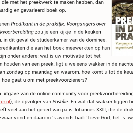
n die met het preekwerk te maken hebben, dan
aardig en gevarieerd boek op.
henen
Predikant in de praktijk. Voorgangers over
kvoorbereiding
zou je een kijkje in de keuken
 in dit geval de studeerkamer van de dominee.
predikanten die aan het boek meewerkten op hun
ijn onder andere: wat is uw motivatie tot het
n houden van een preek, ligt u weleens wakker in de nacht
van zondag op maandag en waarom, hoe komt u tot de keuz
n hoe gaat u om met preekvoorzieners?
n uitgave van de online community voor preekvoorbereidin
er.nl
), de opvolger van
Postille
. En wat dat wakker liggen be
eeft veel aan het gebed van paus Johannes XXIII, die de dru
zwaar vond en daarom ’s avonds bad: ‘Lieve God, het is uw 