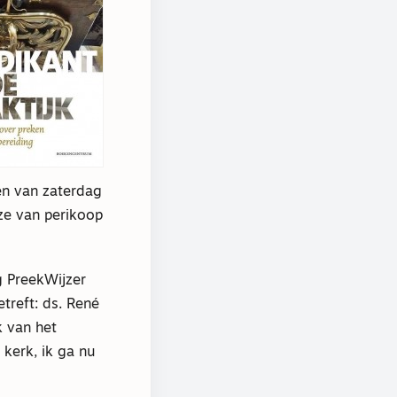
en van zaterdag
e van perikoop
g PreekWijzer
treft: ds. René
k van het
kerk, ik ga nu