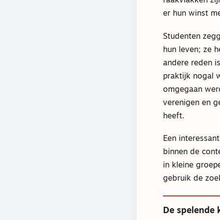
raakvlakken zi
er hun winst m
Studenten zegg
hun leven; ze h
andere reden i
praktijk nogal
omgegaan werd
verenigen en g
heeft.
Een interessante
binnen de conte
in kleine groep
gebruik de zoek
De spelende 