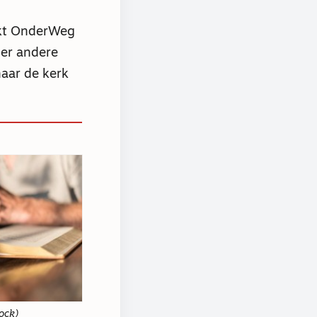
ikt OnderWeg
der andere
aar de kerk
ock)