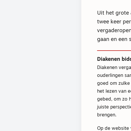
Uit het grot
twee keer per
vergaderopen
gaan en een s
Diakenen bid
Diakenen verg
ouderlingen sa
goed om zulke 
het lezen van e
gebed, om zo h
juiste perspecti
brengen.
Op de website 