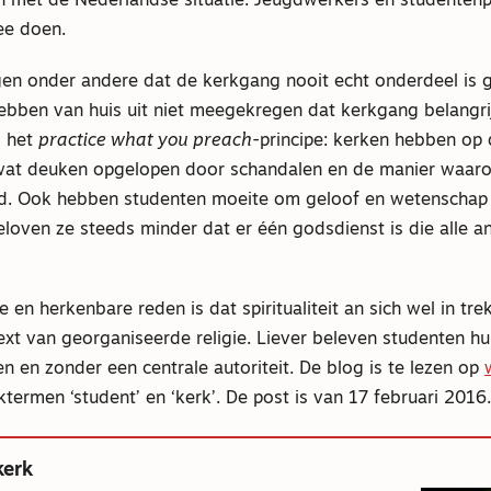
jn met de Nederlandse situatie. Jeugdwerkers en studenten
ee doen.
en onder andere dat de kerkgang nooit echt onderdeel is 
ebben van huis uit niet meegekregen dat kerkgang belangrij
s het
practice what you preach
-principe: kerken hebben op 
 wat deuken opgelopen door schandalen en de manier waar
. Ook hebben studenten moeite om geloof en wetenschap 
eloven ze steeds minder dat er één godsdienst is die alle 
 en herkenbare reden is dat spiritualiteit an sich wel in trek
xt van georganiseerde religie. Liever beleven studenten hun 
en en zonder een centrale autoriteit. De blog is te lezen op
termen ‘student’ en ‘kerk’. De post is van 17 februari 2016.
kerk