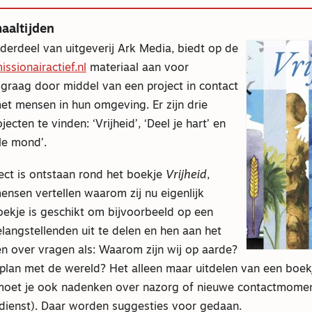
aaltijden
derdeel van uitgeverij Ark Media, biedt op de
ssionairactief.nl
materiaal aan voor
graag door middel van een project in contact
et mensen in hun omgeving. Er zijn drie
ecten te vinden: ‘Vrijheid’, ‘Deel je hart’ en
le mond’.
ect is ontstaan rond het boekje
Vrijheid
,
nsen vertellen waarom zij nu eigenlijk
oekje is geschikt om bijvoorbeeld op een
langstellenden uit te delen en hen aan het
en over vragen als: Waarom zijn wij op aarde?
plan met de wereld? Het alleen maar uitdelen van een boekj
 moet je ook nadenken over nazorg of nieuwe contactmomen
(dienst). Daar worden suggesties voor gedaan.