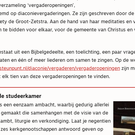
 verzameling ‘vergaderopeningen’,
temd op diaconievergaderingen. Ze zijn geschreven door de 
iety de Groot-Zetstra. Aan de hand van haar meditaties en 
 te bidden voor elkaar, voor de gemeente van Christus en
staat uit een Bijbelgedeelte, een toelichting, een paar vr
raten en één of meer liederen om samen te zingen. Op de w
teunpunt.nl/diaconie/vergaderen/vergaderopeningen
zijn m
 elk tien van deze vergaderopeningen te vinden.
 de studeerkamer
s een eenzaam ambacht, waarbij gedurig allerlei
 gemaakt die samenhangen met de visie van de
mbt, liturgie en verkondiging. Laat je negentien
t zes kerkgenootschappen antwoord geven op