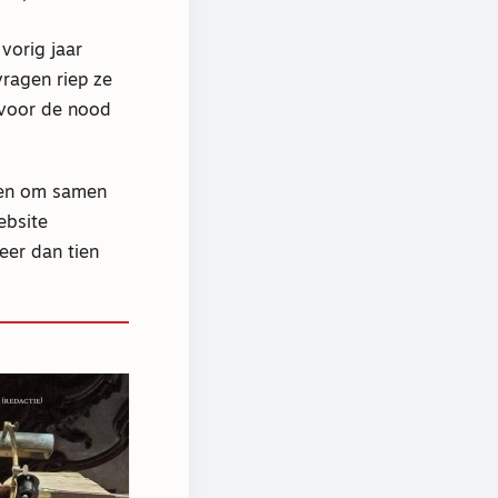
vorig jaar
vragen riep ze
 voor de nood
agen om samen
ebsite
eer dan tien