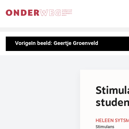
Vorige
In beeld: Geertje Groenveld
Stimul
studen
HELEEN SYTSM
Stimulans