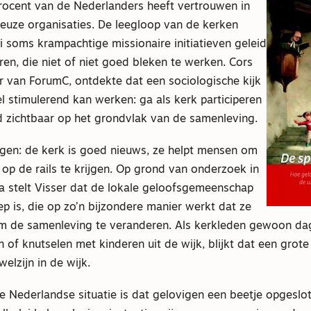
ocent van de Nederlanders heeft vertrouwen in
ieuze organisaties. De leegloop van de kerken
lei soms krampachtige missionaire initiatieven geleid
eren, die niet of niet goed bleken te werken. Cors
ur van ForumC, ontdekte dat een sociologische kijk
el stimulerend kan werken: ga als kerk participeren
d zichtbaar op het grondvlak van de samenleving.
gen: de kerk is goed nieuws, ze helpt mensen om
op de rails te krijgen. Op grond van onderzoek in
ia stelt Visser dat de lokale geloofsgemeenschap
p is, die op zo’n bijzondere manier werkt dat ze
om de samenleving te veranderen. Als kerkleden gewoon dag
n of knutselen met kinderen uit de wijk, blijkt dat een grote
elzijn in de wijk.
de Nederlandse situatie is dat gelovigen een beetje opgeslot