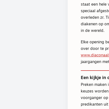
staat een hele
speciaal afges
overleden zr. T
diakenen op om
in de wereld.
Elke opening be
over door te p
www.diaconaals
jaargangen met
Een kijkje in
Preken maken i
keuzes worden
voorganger op a
predikanten ui