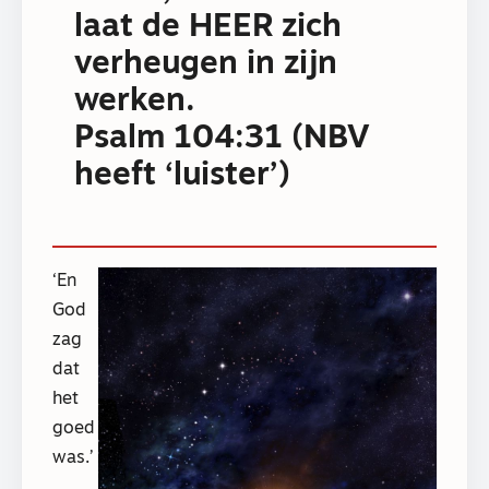
laat de HEER zich
verheugen in zijn
werken.
Psalm 104:31 (NBV
heeft ‘luister’)
‘En
God
zag
dat
het
goed
was.’