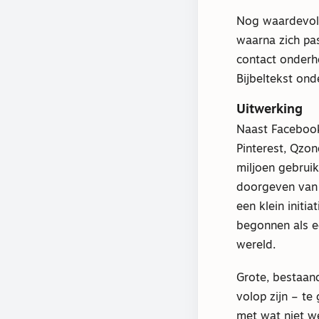
Nog waardevoll
waarna zich pas
contact onderh
Bijbeltekst ond
Uitwerking
Naast Facebook 
Pinterest, Qzon
miljoen gebrui
doorgeven van h
een klein initi
begonnen als ee
wereld.
Grote, bestaan
volop zijn – te
met wat niet we