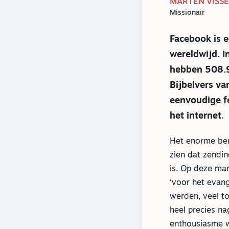
MARTEN VISSE
Missionair
Facebook is 
wereldwijd. I
hebben 508.9
Bijbelvers v
eenvoudige fe
het internet.
Het enorme ber
zien dat zendin
is. Op deze ma
‘voor het evan
werden, veel to
heel precies n
enthousiasme 