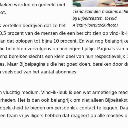
ekeken worden en gedeeld met
Tienduizenden moslims klikk
ot.
bij Bijbelteksten. (beeld
AlexBrylov/iStockPhoto)
 vertellen bedrijven dat ze het
,5 procent van de mensen die een bericht zien op vind-ik-leu
kan dat oplopen tot bijna 10 procent. En wat nog belangrijker
e berichten vervolgens op hun eigen tijdlijn. Pagina’s van 
nna bereiken slechts een klein deel van hun respectievelijk
es. Maar Bijbelpagina’s die het goed doen, bereiken door d
 veelvoud van het aantal abonnees.
 vluchtig medium. Vind-ik-leuk is een wat armetierige reac
rheden. Het is dan ook belangrijk om niet alleen Bijbeltekst
gelijkheid te bieden om persoonlijk contact te leggen. D
een team vrijwilligers hebben dat reageert op alle reacties 