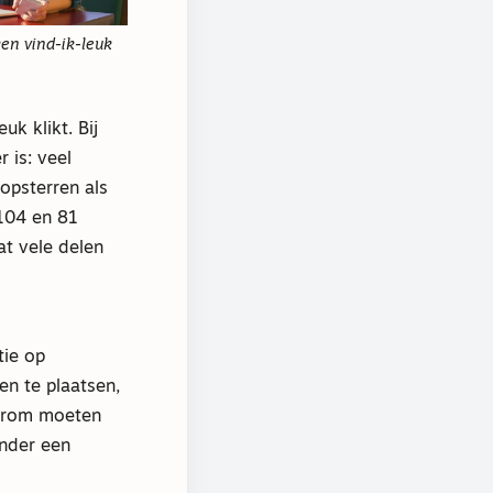
en vind-ik-leuk
k klikt. Bij
 is: veel
popsterren als
 104 en 81
at vele delen
tie op
en te plaatsen,
aarom moeten
onder een