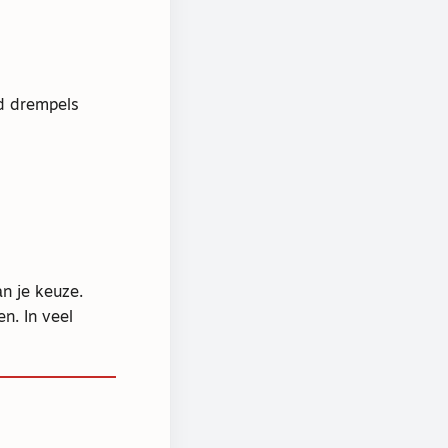
jd drempels
n je keuze.
n. In veel