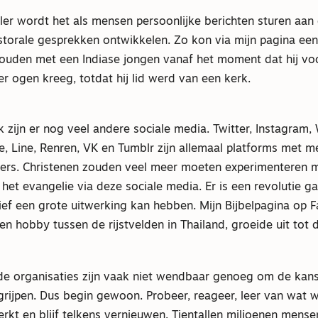
er wordt het als mensen persoonlijke berichten sturen aan 
torale gesprekken ontwikkelen. Zo kon via mijn pagina een v
ouden met een Indiase jongen vanaf het moment dat hij voo
er ogen kreeg, totdat hij lid werd van een kerk.
zijn er nog veel andere sociale media. Twitter, Instagram,
e, Line, Renren, VK en Tumblr zijn allemaal platforms met 
kers. Christenen zouden veel meer moeten experimenteren 
et evangelie via deze sociale media. Er is een revolutie g
atief een grote uitwerking kan hebben. Mijn Bijbelpagina op 
n hobby tussen de rijstvelden in Thailand, groeide uit tot 
de organisaties zijn vaak niet wendbaar genoeg om de kans
 grijpen. Dus begin gewoon. Probeer, reageer, leer van wat 
rkt en blijf telkens vernieuwen. Tientallen miljoenen mens