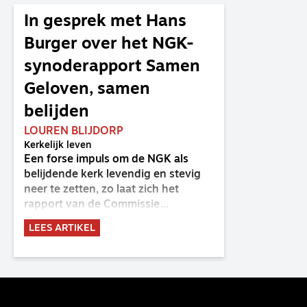
In gesprek met Hans
Burger over het NGK-
synoderapport Samen
Geloven, samen
belijden
LOUREN BLIJDORP
Kerkelijk leven
Een forse impuls om de NGK als
belijdende kerk levendig en stevig
neer te zetten, zo laat zich het
rapport van de Commissie
Belijdende Kerk (CBK) lezen. Deze
LEES ARTIKEL
commissie is al sinds de eenwording
van de GKv en NGK actief en kreeg
van de synode van Deventer in
2023 de opdracht om haar analyse
van de staat van het belijden te