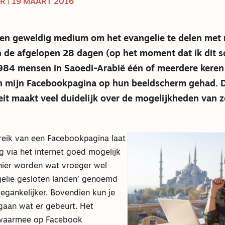
R | 19 MAART 2016
een geweldig medium om het evangelie te delen met
n de afgelopen 28 dagen (op het moment dat ik dit sc
84 mensen in Saoedi-Arabië één of meerdere keren
an mijn Facebookpagina op hun beeldscherm gehad. 
it maakt veel duidelijk over de mogelijkheden van z
eik van een Facebookpagina laat
g via het internet goed mogelijk
nier worden wat vroeger wel
gelie gesloten landen’ genoemd
egankelijker. Bovendien kun je
agaan wat er gebeurt. Het
waarmee op Facebook