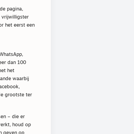
de pagina,
rijwilligster
r het eerst een
 WhatsApp,
meer dan 100
met het
aande waarbij
Facebook,
de grootste ter
en – die er
werkt, houd op
en geven op