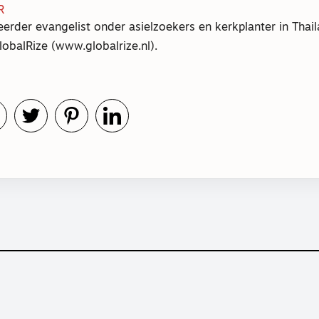
R
eerder evangelist onder asielzoekers en kerkplanter in Thail
lobalRize (www.globalrize.nl).