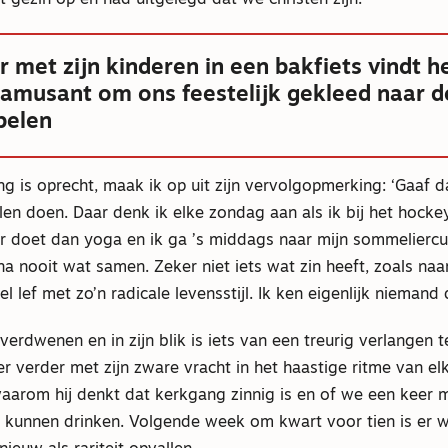
it gezin op en had uitgelegd dat we christen zijn.
 met zijn kinderen in een bakfiets vindt h
k amusant om ons feestelijk gekleed naar d
belen
g is oprecht, maak ik op uit zijn vervolgopmerking: ‘Gaaf da
allen doen. Daar denk ik elke zondag aan als ik bij het hockey
ner doet dan yoga en ik ga ’s middags naar mijn sommelierc
jna nooit wat samen. Zeker niet iets wat zin heeft, zoals naa
l lef met zo’n radicale levensstijl. Ik ken eigenlijk niemand 
s verdwenen en in zijn blik is iets van een treurig verlangen 
eer verder met zijn zware vracht in het haastige ritme van el
waarom hij denkt dat kerkgang zinnig is en of we een keer 
e kunnen drinken. Volgende week om kwart voor tien is er 