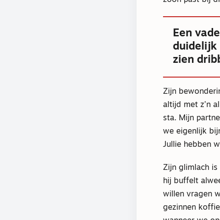
zoon past bij d
Een vader
duidelij
zien drib
Zijn bewonderin
altijd met z’n 
sta. Mijn part
we eigenlijk bi
Jullie hebben we
Zijn glimlach i
hij buffelt alw
willen vragen 
gezinnen koffi