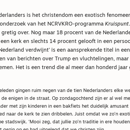
derlanders is het christendom een exotisch fenomee
n onderzoek van het NCRVKRO-programma
Kruispunt
 gretig over. Nog maar 18 procent van de Nederland
 een kerk en slechts 14 procent gelooft in een persoo
Nederland verdwijnt’ is een aansprekende titel in een
n van berichten over Trump en vluchtelingen, maar
oemen. Het is een trend die al meer dan honderd jaar 
eleden gingen ruim negen van de tien Nederlanders elke w
ij de enigen in de straat. Op zondagochtend zijn er al wel m
der met zijn kinderen in een bakfiets het duidelijk amusan
eed naar de kerk te zien dribbelen. Juist omdat we zo’n exo
pe stadswijk. ‘Mooi zeg, dat jullie zo’n traditie in ere houden