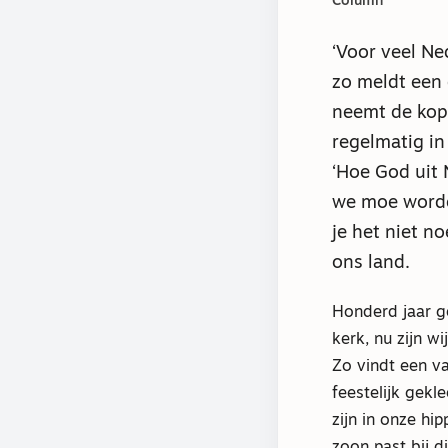
Column
‘Voor veel Ne
zo meldt ee
neemt de kop
regelmatig in
‘Hoe God uit 
we moe worde
je het niet n
ons land.
Honderd jaar g
kerk, nu zijn w
Zo vindt een va
feestelijk gekl
zijn in onze hip