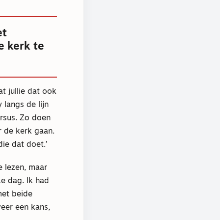
et
e kerk te
t jullie dat ook
 langs de lijn
ursus. Zo doen
r de kerk gaan.
die dat doet.’
te lezen, maar
ke dag. Ik had
met beide
weer een kans,