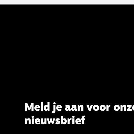
2023 de opdracht om haar analyse
van de staat van het belijden te
voltooien, te adviseren over de
binding aan de belijdenis en bij te
dragen aan de verlevendiging van
het belijden. Nu ligt er een rapport
voor de synode van Best met
concrete voorstellen tot
verandering. Onderweg sprak
uitgebreid met CBK-lid Hans Burger,
tevens hoogleraar Systematische
Theologie aan de TUU, over wat de
commissie beoogt.
Meld je aan voor onz
nieuwsbrief