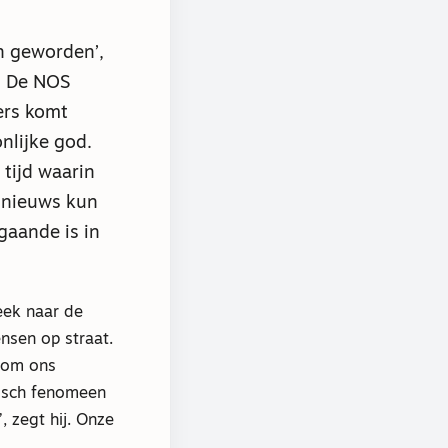
n geworden’,
. De NOS
ers komt
nlijke god.
 tijd waarin
 nieuws kun
gaande is in
eek naar de
ensen op straat.
t om ons
tisch fenomeen
’, zegt hij. Onze