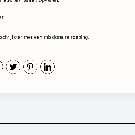
euw als rariteit opvallen.
ur
 schrijfster met een missionaire roeping.