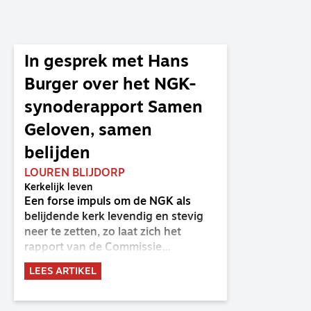
In gesprek met Hans
Burger over het NGK-
synoderapport Samen
Geloven, samen
belijden
LOUREN BLIJDORP
Kerkelijk leven
Een forse impuls om de NGK als
belijdende kerk levendig en stevig
neer te zetten, zo laat zich het
rapport van de Commissie
Belijdende Kerk (CBK) lezen. Deze
LEES ARTIKEL
commissie is al sinds de eenwording
van de GKv en NGK actief en kreeg
van de synode van Deventer in