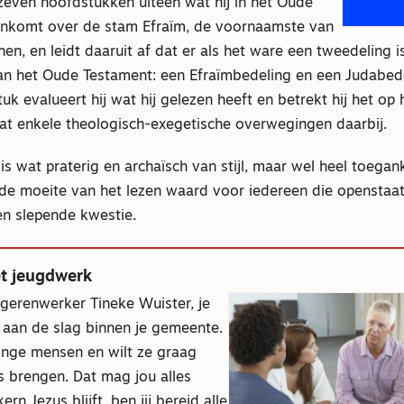
zeven hoofdstukken uiteen wat hij in het Oude
nkomt over de stam Efraïm, de voornaamste van
en, en leidt daaruit af dat er als het ware een tweedeling i
an het Oude Testament: een Efraïmbedeling en een Judabedel
uk evalueert hij wat hij gelezen heeft en betrekt hij het op 
vat enkele theologisch-exegetische overwegingen daarbij.
 is wat praterig en archaïsch van stijl, maar wel heel toegank
de moeite van het lezen waard voor iedereen die openstaa
een slepende kwestie.
et jeugdwerk
jongerenwerker Tineke Wuister, je
 aan de slag binnen je gemeente.
onge mensen en wilt ze graag
us brengen. Dat mag jou alles
ern Jezus blijft, ben jij bereid alle