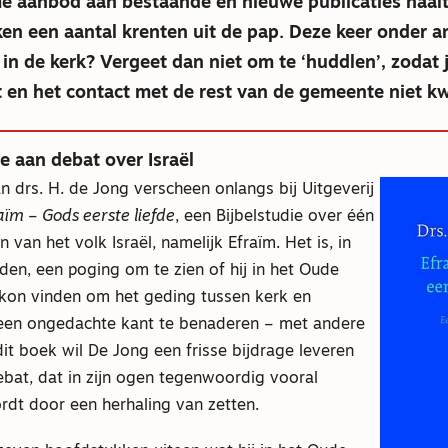
e aanbod aan bestaande en nieuwe publicaties haalt
en een aantal krenten uit de pap. Deze keer onder a
in de kerk? Vergeet dan niet om te ‘huddlen’, zodat j
en het contact met de rest van de gemeente niet kwi
ge aan debat over Israël
 drs. H. de Jong verscheen onlangs bij Uitgeverij
aïm – Gods eerste liefde
, een Bijbelstudie over één
van het volk Israël, namelijk Efraïm. Het is, in
den, een poging om te zien of hij in het Oude
 kon vinden om het geding tussen kerk en
een ongedachte kant te benaderen – met andere
t boek wil De Jong een frisse bijdrage leveren
ebat, dat in zijn ogen tegenwoordig vooral
dt door een herhaling van zetten.