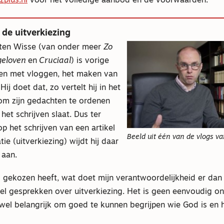
plus.nl
voor het volledige aanbod en de voorwaarden.
de uitverkiezing
ten Wisse (van onder meer
Zo
geloven
en
Cruciaal
) is vorige
n met vloggen, het maken van
ij doet dat, zo vertelt hij in het
 om zijn gedachten te ordenen
het schrijven slaat. Dus ter
p het schrijven van een artikel
Beeld uit één van de vlogs v
ie (uitverkiezing) wijdt hij daar
 aan.
l gekozen heeft, wat doet mijn verantwoordelijkheid er dan 
el gesprekken over uitverkiezing. Het is geen eenvoudig o
wel belangrijk om goed te kunnen begrijpen wie God is en h