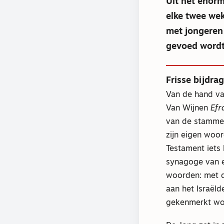
Uit het enorm
elke twee wek
met jongeren 
gevoed wordt 
Frisse bijdra
Van de hand van
Van Wijnen
Efr
van de stammen 
zijn eigen woor
Testament iets
synagoge van 
woorden: met di
aan het Israëld
gekenmerkt wor