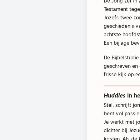
De Jong zet in 
Testament tege
Jozefs twee zon
geschiedenis v
achtste hoofdst
Een bijlage be
De Bijbelstudie
geschreven en 
frisse kijk op 
Huddles
in h
Stel, schrijft 
bent vol passie
Je werkt met j
dichter bij Jez
kosten. Als de k