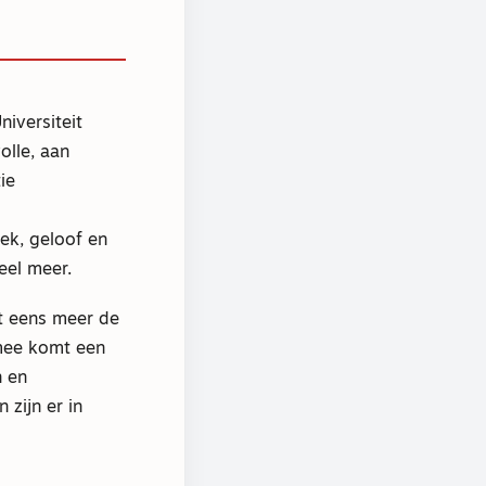
iversiteit
olle, aan
ie
ek, geloof en
eel meer.
t eens meer de
rmee komt een
n en
zijn er in