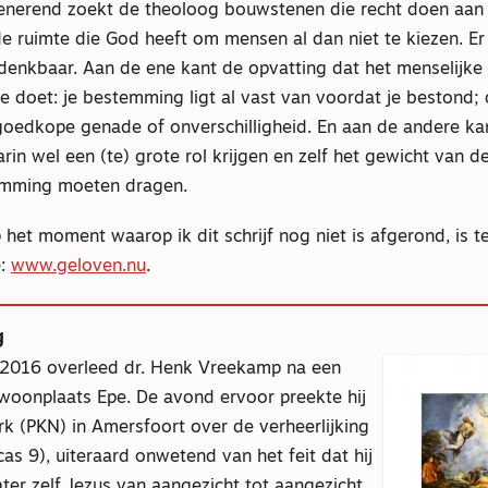
enerend zoekt de theoloog bouwstenen die recht doen aan
de ruimte die God heeft om mensen al dan niet te kiezen. Er 
 denkbaar. Aan de ene kant de opvatting dat het menselijke
toe doet: je bestemming ligt al vast van voordat je bestond;
 goedkope genade of onverschilligheid. En aan de andere ka
in wel een (te) grote rol krijgen en zelf het gewicht van de
emming moeten dragen.
p het moment waarop ik dit schrijf nog niet is afgerond, is t
e:
www.geloven.nu
.
g
 2016 overleed dr. Henk Vreekamp na een
 woonplaats Epe. De avond ervoor preekte hij
k (PKN) in Amersfoort over de verheerlijking
as 9), uiteraard onwetend van het feit dat hij
ter zelf Jezus van aangezicht tot aangezicht