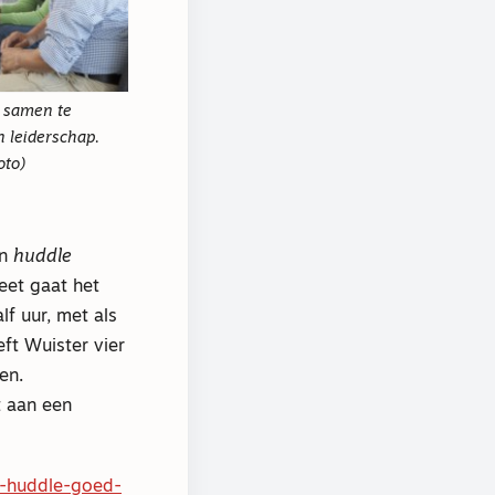
m samen te
n leiderschap.
oto)
en
huddle
eet gaat het
f uur, met als
eft Wuister vier
en.
t aan een
n-huddle-goed-