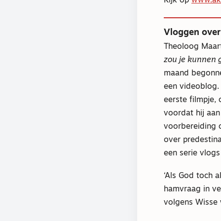
Kijk op
www.akz
Vloggen over 
Theoloog Maar
zou je kunnen 
maand begonne
een videoblog. H
eerste filmpje,
voordat hij aan 
voorbereiding o
over predestinat
een serie vlogs
‘Als God toch a
hamvraag in ve
volgens Wisse 