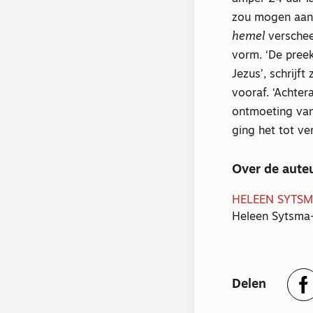
zou mogen aan
hemel
verschee
vorm. ‘De pree
Jezus’, schrijft
vooraf. ‘Achter
ontmoeting van
ging het tot ver
Over de aute
HELEEN SYTSM
Heleen Sytsma-
Delen