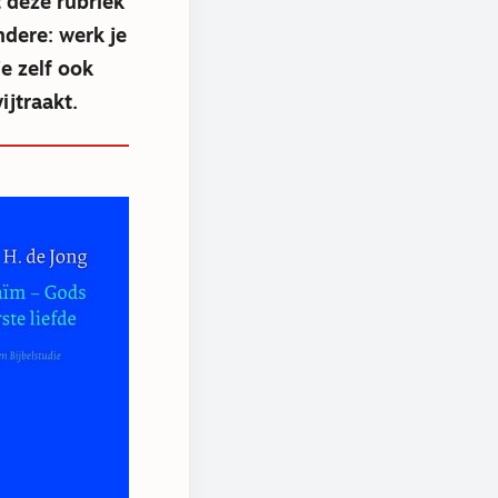
 deze rubriek
ndere: werk je
e zelf ook
jtraakt.