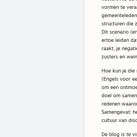
vormen te veran
gemeenteleden 
structuren die 
Dit scenario (e
ertoe leiden da
raakt, je negat
zusters en wei
Hoe kun je die
(Engels voor e
om een ontmoet
doel om samen t
redenen waaro
Samengevat: het
cultuur van di
De blog is te 