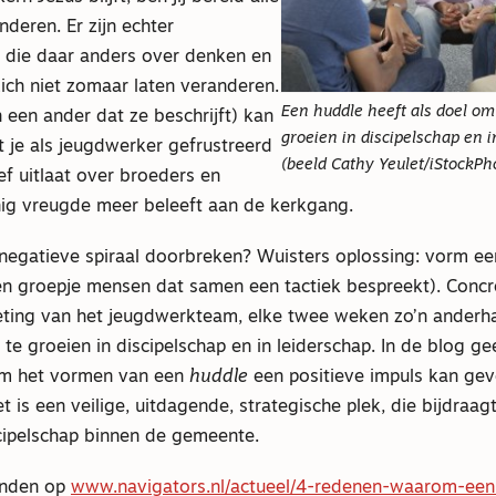
deren. Er zijn echter
die daar anders over denken en
zich niet zomaar laten veranderen.
Een huddle heeft als doel o
n een ander dat ze beschrijft) kan
groeien in discipelschap en i
t je als jeugdwerker gefrustreerd
(beeld Cathy Yeulet/iStockPh
ief uitlaat over broeders en
nig vreugde meer beleeft aan de kerkgang.
 negatieve spiraal doorbreken? Wuisters oplossing: vorm e
en groepje mensen dat samen een tactiek bespreekt). Concr
ing van het jeugdwerkteam, elke twee weken zo’n anderhal
e groeien in discipelschap en in leiderschap. In de blog ge
m het vormen van een
huddle
een positieve impuls kan gev
 is een veilige, uitdagende, strategische plek, die bijdraag
scipelschap binnen de gemeente.
vinden op
www.navigators.nl/actueel/4-redenen-waarom-ee