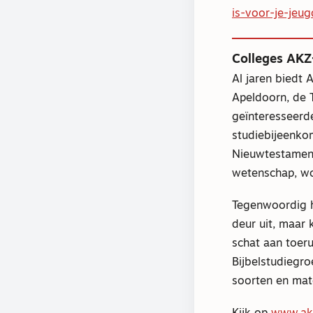
is-voor-je-jeu
Colleges AKZ
Al jaren biedt
Apeldoorn, de 
geïnteresseerde
studiebijeenko
Nieuwtestament
wetenschap, wo
Tegenwoordig h
deur uit, maar 
schat aan toer
Bijbelstudiegro
soorten en mat