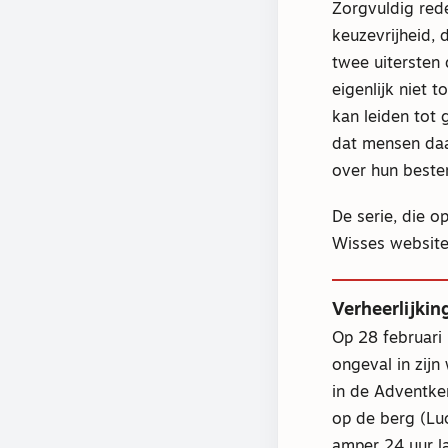
Zorgvuldig red
keuzevrijheid, 
twee uitersten
eigenlijk niet 
kan leiden tot
dat mensen daar
over hun best
De serie, die o
Wisses websit
Verheerlijkin
Op 28 februari
ongeval in zijn
in de Adventker
op de berg (Luc
amper 24 uur la