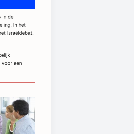
s in de
ing. In het
het Israëldebat.
elijk
t voor een