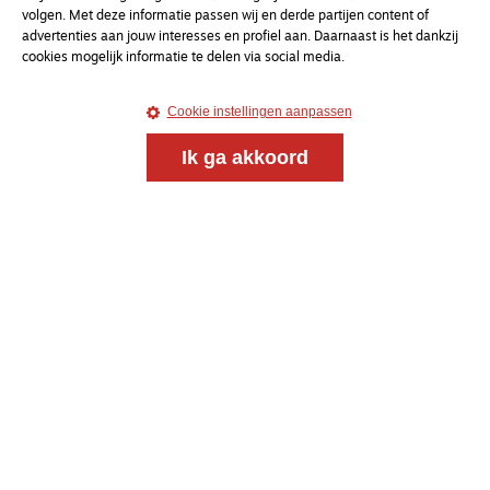
volgen. Met deze informatie passen wij en derde partijen content of
advertenties aan jouw interesses en profiel aan. Daarnaast is het dankzij
cookies mogelijk informatie te delen via social media.
Cookie instellingen aanpassen
Ik ga akkoord
Magazine
Onderweg
Onderweg is een platform voor ontmoeting, vorming
en gesprek voor christenen onderweg, in het bijzonder
voor de Nederlandse Gereformeerde Kerken.
Magazine
Onderweg
Kvk-nummer 33277063
NL46 INGB 0117 5827 86