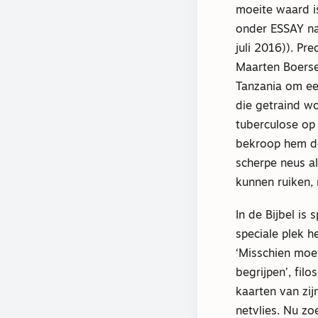
moeite waard i
onder ESSAY naa
juli 2016)). Pre
Maarten Boerse
Tanzania om ee
die getraind w
tuberculose op
bekroop hem de
scherpe neus al
kunnen ruiken,
In de Bijbel is
speciale plek 
‘Misschien moe
begrijpen’, fil
kaarten van zij
netvlies. Nu z