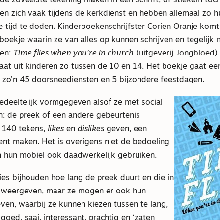
, de zoveelste tekening maken in een schrift, of stiekem toc
en zich vaak tijdens de kerkdienst en hebben allemaal zo h
 tijd te doden. Kinderboekenschrijfster Corien Oranje kom
boekje waarin ze van alles op kunnen schrijven en tegelijk
gen:
Time flies when you’re in church
(uitgeverij Jongbloed).
aat uit kinderen zo tussen de 10 en 14. Het boekje gaat ee
 zo’n 45 doorsneediensten en 5 bijzondere feestdagen.
edeeltelijk vormgegeven alsof ze met social
n: de preek of een andere gebeurtenis
 140 tekens,
likes
en
dislikes
geven, een
t maken. Het is overigens niet de bedoeling
n hun mobiel ook daadwerkelijk gebruiken.
es bijhouden hoe lang de preek duurt en die in
 weergeven, maar ze mogen er ook hun
ven, waarbij ze kunnen kiezen tussen te lang,
 goed, saai, interessant, prachtig en ‘zaten