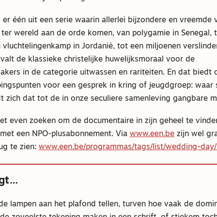
s er één uit een serie waarin allerlei bijzondere en vreemd
 ter wereld aan de orde komen, van polygamie in Senegal, 
 vluchtelingenkamp in Jordanië, tot een miljoenen verslinden
k valt de klassieke christelijke huwelijksmoraal voor de
kers in de categorie uitwassen en rariteiten. En dat biedt
pingspunten voor een gesprek in kring of jeugdgroep: waar 
t zich dat tot de in onze seculiere samenleving gangbare m
net even zoeken om de documentaire in zijn geheel te vinden
en met een NPO-plusabonnement. Via
www.een.be
zijn wel gra
ug te zien:
www.een.be/programmas/tags/list/wedding-day/
egt…
 de lampen aan het plafond tellen, turven hoe vaak de domi