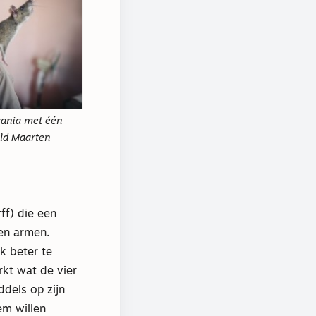
zania met één
eld Maarten
ff) die een
en armen.
k beter te
rkt wat de vier
ddels op zijn
em willen