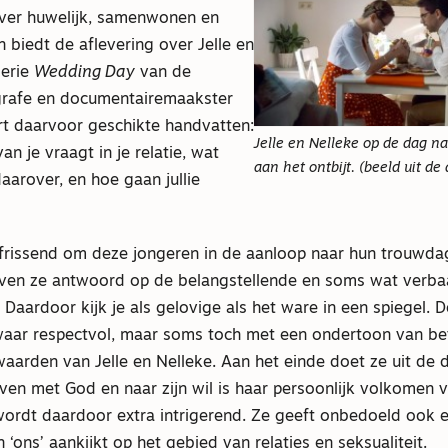
ver huwelijk, samenwonen en
an biedt de aflevering over Jelle en
serie
Wedding Day
van de
grafe en documentairemaakster
rt daarvoor geschikte handvatten:
Jelle en Nelleke op de dag n
an je vraagt in je relatie, wat
aan het ontbijt. (beeld uit de
daarover, en hoe gaan jullie
rfrissend om deze jongeren in de aanloop naar hun trouwda
geven ze antwoord op de belangstellende en soms wat verb
 Daardoor kijk je als gelovige als het ware in een spiegel. D
waar respectvol, maar soms toch met een ondertoon van b
aarden van Jelle en Nelleke. Aan het einde doet ze uit de
ven met God en naar zijn wil is haar persoonlijk volkomen 
ordt daardoor extra intrigerend. Ze geeft onbedoeld ook ee
 ‘ons’ aankijkt op het gebied van relaties en seksualiteit.