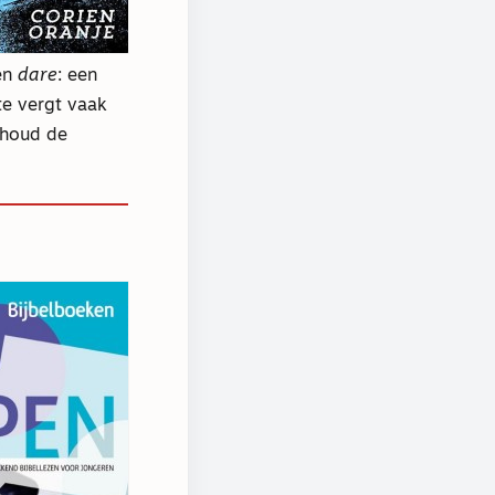
en
dare
: een
te vergt vaak
 houd de