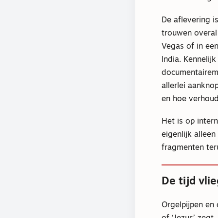
De aflevering i
trouwen overal
Vegas of in een
India. Kennelij
documentairema
allerlei aankno
en hoe verhoud
Het is op inter
eigenlijk alle
fragmenten ter
De tijd vli
Orgelpijpen en