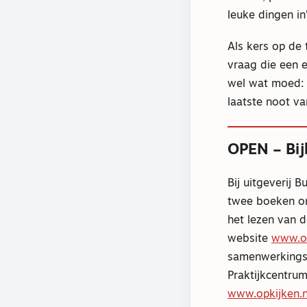
leuke dingen in’
Als kers op de 
vraag die een e
wel wat moed: 
laatste noot va
OPEN – Bij
Bij uitgeverij 
twee boeken om 
het lezen van 
website
www.on
samenwerkingsp
Praktijkcentru
www.opkijken.n