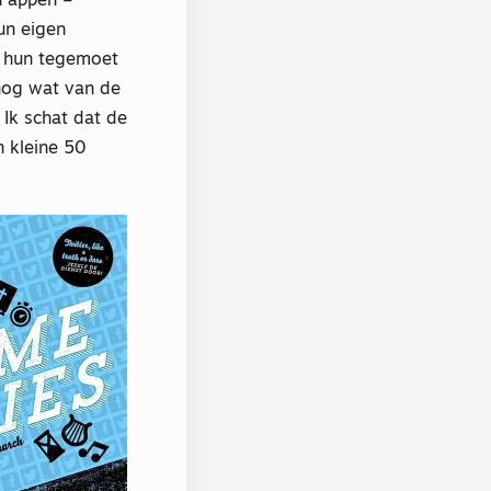
h appen –
un eigen
t hun tegemoet
 nog wat van de
 Ik schat dat de
n kleine 50