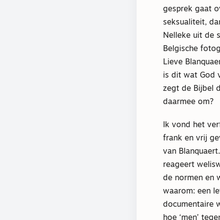
gesprek gaat o
seksualiteit, d
Nelleke uit de 
Belgische foto
Lieve Blanquae
is dit wat God v
zegt de Bijbel 
daarmee om?
Ik vond het ve
frank en vrij 
van Blanquaert.
reageert welis
de normen en w
waarom: een le
documentaire w
hoe ‘men’ tegen