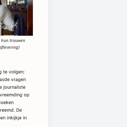
a hun trouwen
 aflevering)
g te volgen;
aasde vragen
e journaliste
evreemding op
 doeken
vreemd. De
n inkijkje in