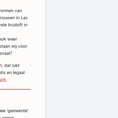
e vormen van
trouwen in Las
de bruiloft in
 ook weer
staan wij voor
oraal?
; dat lukt
tis en legaal
urk
.
nee ‘gemeente’