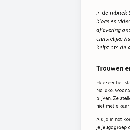
In de rubrie
blogs en vide
aflevering o
christelijke h
helpt om de a
Trouwen en
Hoezeer het kla
Nelleke, woona
blijven. Ze ste
niet met elkaar
Als je in het k
je jeugdgroep o