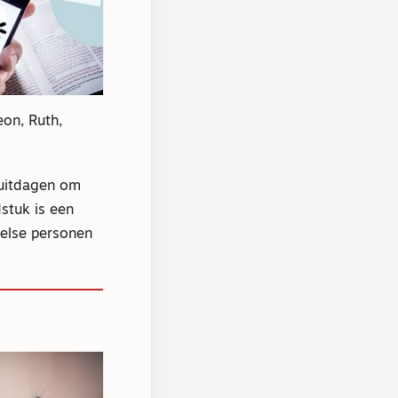
eon, Ruth,
 uitdagen om
dstuk is een
belse personen