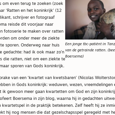
s om even terug te zoeken (zoek
r ‘Ratten en het koninkrijk’ (12
dikant, schrijver en fotograaf
ma reisde dit voorjaar naar
n fotoserie te maken over ratten
orden om onder meer de ziekte
Een jonge tbc-patiënt in Tan
 te sporen. Onderweg naar huis
van de getrainde ratten. (be
 gedachte: had ik ook maar zo’n
Boersema)
s die ratten, niet om een ziekte te
 maar sporen van Gods koninkrijk.
 sprake van een ‘kwartet van kwetsbaren’ (Nicolas Wolterstor
hebben in Gods koninkrijk: weduwen, wezen, vreemdelingen 
t ik gewoon meer gaan kwartetten om God en zijn koninkrij
osofeert Boersema in zijn blog, waarna hij in gedachten uitwe
n kwartetspel in de praktijk betekenen. Zelf heeft hij ze inmi
oekt hij nog mensen die dat gezelschapsspel geregeld met h