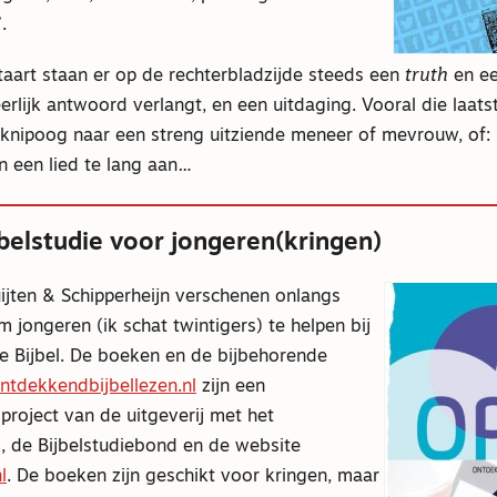
.
taart staan er op de rechterbladzijde steeds een
truth
en e
erlijk antwoord verlangt, en een uitdaging. Vooral die laats
knipoog naar een streng uitziende meneer of mevrouw, of:
n een lied te lang aan…
belstudie voor jongeren(kringen)
Buijten & Schipperheijn verschenen onlangs
jongeren (ik schat twintigers) te helpen bij
de Bijbel. De boeken en de bijbehorende
tdekkendbijbellezen.nl
zijn een
roject van de uitgeverij met het
m, de Bijbelstudiebond en de website
l
. De boeken zijn geschikt voor kringen, maar