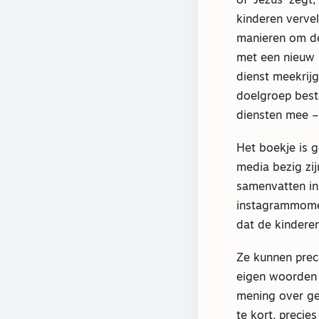
of ‘Jezus’ zegt
kinderen vervel
manieren om de
met een nieuw 
dienst meekrij
doelgroep best
diensten mee –
Het boekje is g
media bezig zij
samenvatten in
instagrammomen
dat de kindere
Ze kunnen preci
eigen woorden
mening over ge
te kort, precies