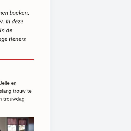
enen boeken,
w. In deze
in de
nge tieners
Jelle en
slang trouw te
hun trouwdag