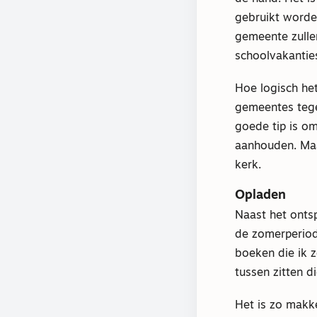
gebruikt worden
gemeente zullen
schoolvakanties
Hoe logisch het
gemeentes tegen
goede tip is om
aanhouden. Maa
kerk.
Opladen
Naast het onts
de zomerperiode
boeken die ik z
tussen zitten d
Het is zo makke