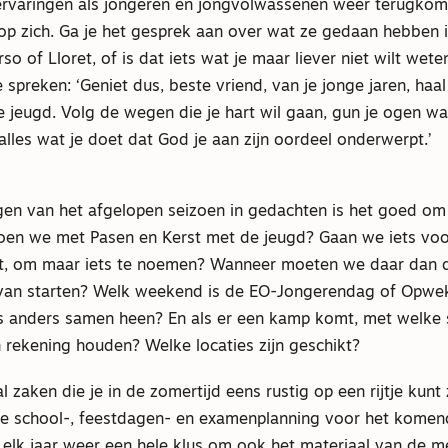
ervaringen als jongeren en jongvolwassenen weer terugkom
op zich. Ga je het gesprek aan over wat ze gedaan hebben i
so of Lloret, of is dat iets wat je maar liever niet wilt we
e spreken: ‘Geniet dus, beste vriend, van je jonge jaren, haal
e jeugd. Volg de wegen die je hart wil gaan, gun je ogen w
alles wat je doet dat God je aan zijn oordeel onderwerpt.’
gen van het afgelopen seizoen in gedachten is het goed om 
oen we met Pasen en Kerst met de jeugd? Gaan we iets vo
t, om maar iets te noemen? Wanneer moeten we daar dan 
 van starten? Welk weekend is de EO-Jongerendag of Opwe
 anders samen heen? En als er een kamp komt, met welke 
rekening houden? Welke locaties zijn geschikt?
al zaken die je in de zomertijd eens rustig op een rijtje kunt
e school-, feestdagen- en examenplanning voor het komend
s elk jaar weer een hele klus om ook het materiaal van de 