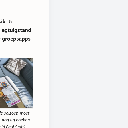
ik. Je
liegtuigstand
te groepsapps
de seizoen moet
 nog tig boeken
eld Paul Smit)