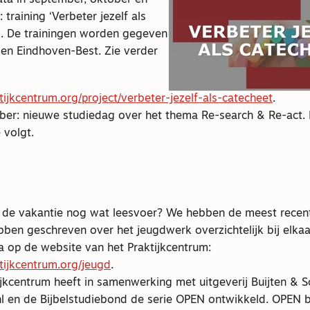
training ‘Verbeter jezelf als
’. De trainingen worden gegeven
 en Eindhoven-Best. Zie verder
ijkcentrum.org/project/verbeter-jezelf-als-catecheet
.
er: nieuwe studiedag over het thema Re-search & Re-act.
 volgt.
n de vakantie nog wat leesvoer? We hebben de meest recent
ebben geschreven over het jeugdwerk overzichtelijk bij elka
a op de website van het Praktijkcentrum:
ijkcentrum.org/jeugd
.
jkcentrum heeft in samenwerking met uitgeverij Buijten & Sc
nl en de Bijbelstudiebond de serie OPEN ontwikkeld. OPEN b