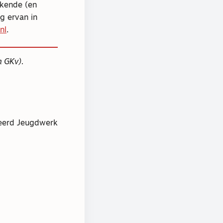
ekende (en
g ervan in
nl
.
m GKv).
meerd Jeugdwerk