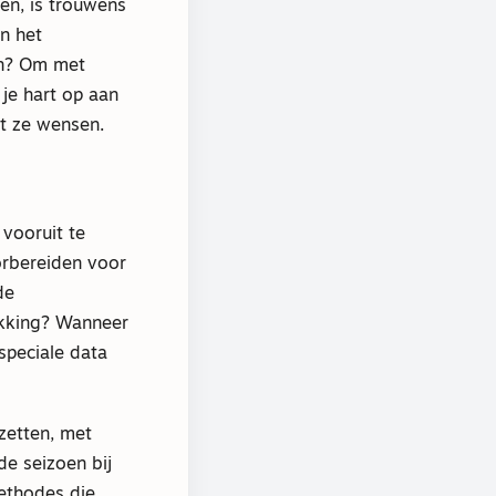
en, is trouwens
n het
ten? Om met
 je hart op aan
at ze wensen.
vooruit te
orbereiden voor
de
kking? Wanneer
speciale data
 zetten, met
e seizoen bij
methodes die