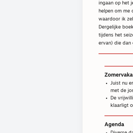
ingaan op het j
helpen om me o
waardoor ik ze
Dergelijke boek
tijdens het sei
ervan) die dan
Zomervaka
Juist nu e
met de jon
De vrijwil
klaarligt
Agenda
Diverse d