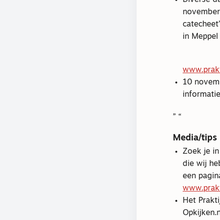
november: 
catecheet
in Meppel
www.prakt
10 novemb
informatie
Media/tips
Zoek je i
die wij h
een pagin
www.prakt
Het Prakti
Opkijken.