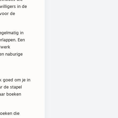
illigers in de
 voor de
regelmatig in
erlappen. Een
gdwerk
en naburige
k goed om je in
ar de stapel
paar boeken
boeken die