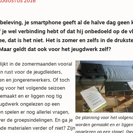
 AUGUSTUS 2016
eleving, je smartphone geeft al de halve dag geen k
f je wel verbinding hebt of dat hij onbedoeld op de v
ee, dat is het niet. Het is zomer en zelfs in de druks
. Maar geldt dat ook voor het jeugdwerk zelf?
lijkt in de zomermaanden vooral
 rust voor de jeugdleiders,
en en jongerenwerkers. Of toch
ing voor het volgende seizoen
maakt en er liggen nog tig
eugdwerk ongelezen op een
en spelen er nog allerlei vragen,
De planning voor het volgen
er de groepsindelingen. En ga je
worden gemaakt en er liggen
e materialen verder of niet? Zijn
ongelezen op een stapel. (be