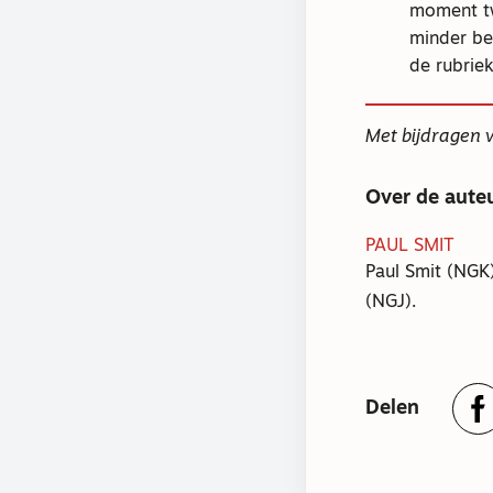
moment tw
minder be
de rubrie
Met bijdragen 
Over de aute
PAUL SMIT
Paul Smit (NGK
(NGJ).
Delen