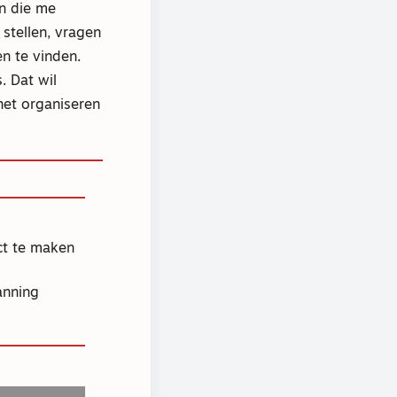
en die me
stellen, vragen
n te vinden.
. Dat wil
het organiseren
act te maken
lanning