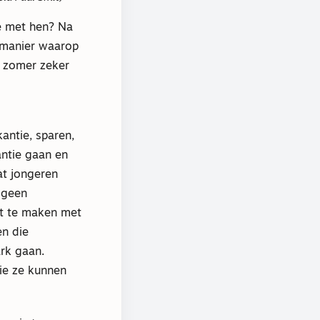
je met hen? Na
e manier waarop
e zomer zeker
antie, sparen,
antie gaan en
at jongeren
 geen
ct te maken met
en die
ark gaan.
ie ze kunnen