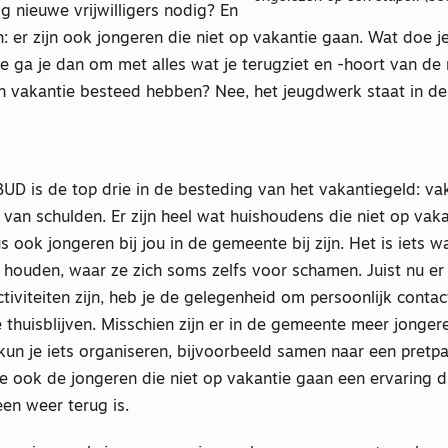
g nieuwe vrijwilligers nodig? En
n: er zijn ook jongeren die niet op vakantie gaan. Wat doe 
oe ga je dan om met alles wat je terugziet en -hoort van d
n vakantie besteed hebben? Nee, het jeugdwerk staat in d
UD is de top drie in de besteding van het vakantiegeld: vak
 van schulden. Er zijn heel wat huishoudens die niet op vak
 ook jongeren bij jou in de gemeente bij zijn. Het is iets w
h houden, waar ze zich soms zelfs voor schamen. Juist nu er
tiviteiten zijn, heb je de gelegenheid om persoonlijk conta
 thuisblijven. Misschien zijn er in de gemeente meer jonger
 kun je iets organiseren, bijvoorbeeld samen naar een pretp
e ook de jongeren die niet op vakantie gaan een ervaring d
een weer terug is.