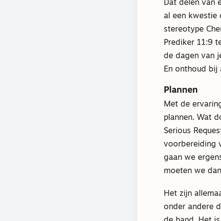
Dat delen van 
al een kwestie 
stereotype Cher
Prediker 11:9 t
de dagen van j
En onthoud bij 
Plannen
Met de ervarin
plannen. Wat d
Serious Reques
voorbereiding
gaan we ergens
moeten we dan 
Het zijn allema
onder andere d
de hand. Het i