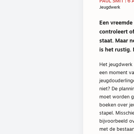
PAUL SMIT | 6
Jeugdwerk
Een vreemde b
controleert o
staat. Maar n
is het rustig
Het jeugdwerk 
een moment van
jeugdouderling
niet? De plann
moet worden ge
boeken over j
stapel. Misschi
bijvoorbeeld ov
met de bestaand