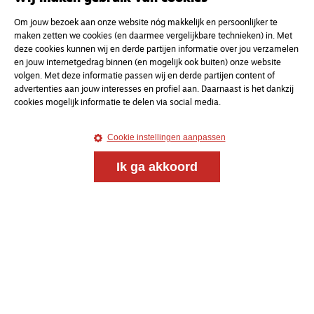
Om jouw bezoek aan onze website nóg makkelijk en persoonlijker te
maken zetten we cookies (en daarmee vergelijkbare technieken) in. Met
deze cookies kunnen wij en derde partijen informatie over jou verzamelen
en jouw internetgedrag binnen (en mogelijk ook buiten) onze website
volgen. Met deze informatie passen wij en derde partijen content of
advertenties aan jouw interesses en profiel aan. Daarnaast is het dankzij
cookies mogelijk informatie te delen via social media.
Cookie instellingen aanpassen
Magazine
Onderweg
Onderweg is een platform voor ontmoeting, vorming
Ik ga akkoord
en gesprek voor christenen onderweg, in het bijzonder
voor de Nederlandse Gereformeerde Kerken.
Magazine
Onderweg
Kvk-nummer 33277063
NL46 INGB 0117 5827 86
info@onderwegonline.nl