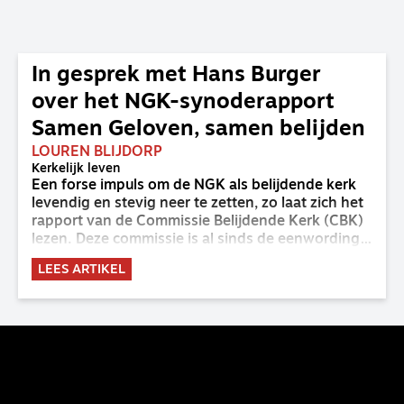
In gesprek met Hans Burger
over het NGK-synoderapport
Samen Geloven, samen belijden
LOUREN BLIJDORP
Kerkelijk leven
Een forse impuls om de NGK als belijdende kerk
levendig en stevig neer te zetten, zo laat zich het
rapport van de Commissie Belijdende Kerk (CBK)
lezen. Deze commissie is al sinds de eenwording
van de GKv en NGK actief en kreeg van de
LEES ARTIKEL
synode van Deventer in 2023 de opdracht om
haar analyse van de staat van het belijden te
voltooien, te adviseren over de binding aan de
belijdenis en bij te dragen aan de verlevendiging
van het belijden. Nu ligt er een rapport voor de
synode van Best met concrete voorstellen tot
verandering. Onderweg sprak uitgebreid met
CBK-lid Hans Burger, tevens hoogleraar