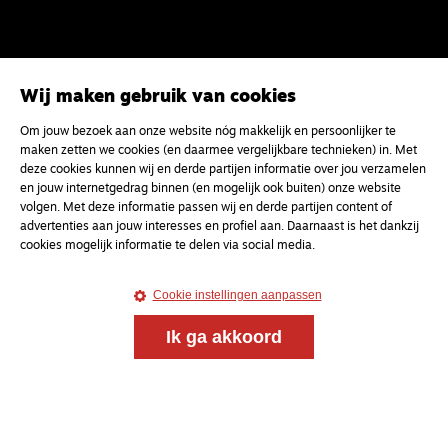
Wij maken gebruik van cookies
Om jouw bezoek aan onze website nóg makkelijk en persoonlijker te
maken zetten we cookies (en daarmee vergelijkbare technieken) in. Met
deze cookies kunnen wij en derde partijen informatie over jou verzamelen
en jouw internetgedrag binnen (en mogelijk ook buiten) onze website
volgen. Met deze informatie passen wij en derde partijen content of
Magazine
Onderweg
advertenties aan jouw interesses en profiel aan. Daarnaast is het dankzij
cookies mogelijk informatie te delen via social media.
Onderweg is een platform voor ontmoeting, vorming
en gesprek voor christenen onderweg, in het bijzonder
Cookie instellingen aanpassen
voor de Nederlandse Gereformeerde Kerken.
Ik ga akkoord
Magazine
Onderweg
Kvk-nummer 33277063
NL46 INGB 0117 5827 86
info@onderwegonline.nl