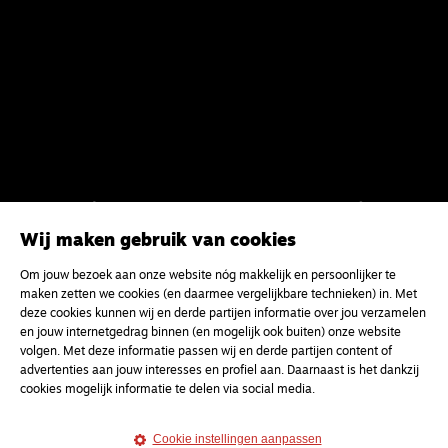
Meld je aan voor onze gratis
nieuwsbrief
Wij maken gebruik van cookies
Om jouw bezoek aan onze website nóg makkelijk en persoonlijker te
maken zetten we cookies (en daarmee vergelijkbare technieken) in. Met
uw e-mailadres
deze cookies kunnen wij en derde partijen informatie over jou verzamelen
en jouw internetgedrag binnen (en mogelijk ook buiten) onze website
volgen. Met deze informatie passen wij en derde partijen content of
advertenties aan jouw interesses en profiel aan. Daarnaast is het dankzij
cookies mogelijk informatie te delen via social media.
Cookie instellingen aanpassen