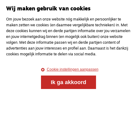
Wij maken gebruik van cookies
Om jouw bezoek aan onze website nóg makkelijk en persoonlijker te
maken zetten we cookies (en daarmee vergelijkbare technieken) in. Met
deze cookies kunnen wij en derde partijen informatie over jou verzamelen
en jouw internetgedrag binnen (en mogelijk ook buiten) onze website
volgen. Met deze informatie passen wij en derde partijen content of
Magazine
Onderweg
advertenties aan jouw interesses en profiel aan. Daarnaast is het dankzij
Onderweg is een platform voor ontmoeting, vorming
cookies mogelijk informatie te delen via social media.
en gesprek voor christenen onderweg, in het bijzonder
voor de Nederlandse Gereformeerde Kerken.
Cookie instellingen aanpassen
Ik ga akkoord
Magazine
Onderweg
Kvk-nummer 33277063
NL46 INGB 0117 5827 86
info@onderwegonline.nl