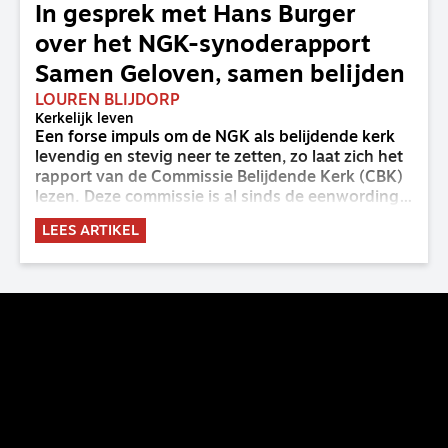
In gesprek met Hans Burger
over het NGK-synoderapport
Samen Geloven, samen belijden
LOUREN BLIJDORP
Kerkelijk leven
Een forse impuls om de NGK als belijdende kerk
levendig en stevig neer te zetten, zo laat zich het
rapport van de Commissie Belijdende Kerk (CBK)
lezen. Deze commissie is al sinds de eenwording
van de GKv en NGK actief en kreeg van de
LEES ARTIKEL
synode van Deventer in 2023 de opdracht om
haar analyse van de staat van het belijden te
voltooien, te adviseren over de binding aan de
belijdenis en bij te dragen aan de verlevendiging
van het belijden. Nu ligt er een rapport voor de
synode van Best met concrete voorstellen tot
verandering. Onderweg sprak uitgebreid met
CBK-lid Hans Burger, tevens hoogleraar
Systematische Theologie aan de TUU, over wat de
commissie beoogt.