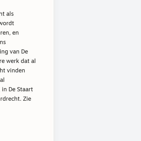
t als
 wordt
uren, en
ens
ling van De
e werk dat al
cht vinden
al
 in De Staart
rdrecht. Zie