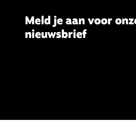
tevens hoogleraar Systematische
Theologie aan de TUU, over wat de
commissie beoogt.
Meld je aan voor onz
nieuwsbrief