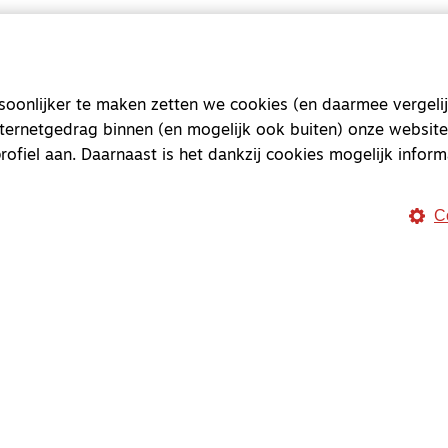
onlijker te maken zetten we cookies (en daarmee vergelij
nternetgedrag binnen (en mogelijk ook buiten) onze website
rofiel aan. Daarnaast is het dankzij cookies mogelijk inform
C
Magazine
Onderweg
Onderweg is een platform v
onderweg, in het bijzonder
Magazine
Onderweg
Kvk-nummer 33277063
NL46 INGB 0117 5827 86
info@onderwegonline.nl