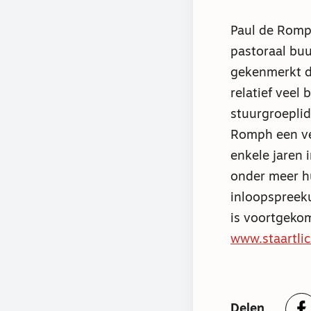
Paul de Romp
pastoraal buu
gekenmerkt do
relatief veel
stuurgroeplid
Romph een ver
enkele jaren 
onder meer hu
inloopspreeku
is voortgekom
www.staartlic
Delen