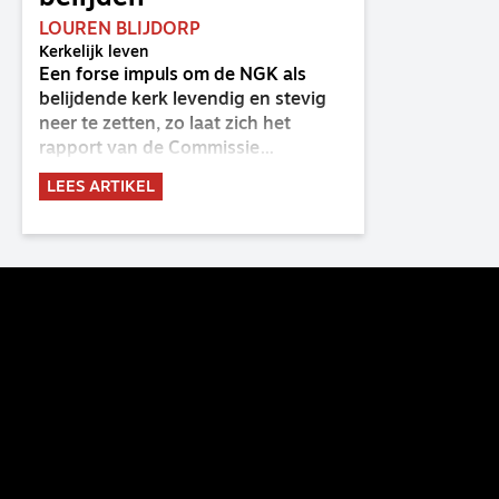
LOUREN BLIJDORP
Kerkelijk leven
Een forse impuls om de NGK als
belijdende kerk levendig en stevig
neer te zetten, zo laat zich het
rapport van de Commissie
Belijdende Kerk (CBK) lezen. Deze
LEES ARTIKEL
commissie is al sinds de eenwording
van de GKv en NGK actief en kreeg
van de synode van Deventer in
2023 de opdracht om haar analyse
van de staat van het belijden te
voltooien, te adviseren over de
binding aan de belijdenis en bij te
dragen aan de verlevendiging van
het belijden. Nu ligt er een rapport
voor de synode van Best met
concrete voorstellen tot
verandering. Onderweg sprak
uitgebreid met CBK-lid Hans Burger,