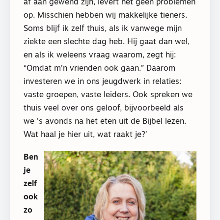
af aan gewend zijn, levert het geen problemen
op. Misschien hebben wij makkelijke tieners.
Soms blijf ik zelf thuis, als ik vanwege mijn
ziekte een slechte dag heb. Hij gaat dan wel,
en als ik weleens vraag waarom, zegt hij:
“Omdat m’n vrienden ook gaan.” Daarom
investeren we in ons jeugdwerk in relaties:
vaste groepen, vaste leiders. Ook spreken we
thuis veel over ons geloof, bijvoorbeeld als
we ’s avonds na het eten uit de Bijbel lezen.
Wat haal je hier uit, wat raakt je?’
Ben
je
zelf
ook
zo