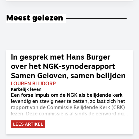
Meest gelezen
In gesprek met Hans Burger
over het NGK-synoderapport
Samen Geloven, samen belijden
LOUREN BLIJDORP
Kerkelijk leven
Een forse impuls om de NGK als belijdende kerk
levendig en stevig neer te zetten, zo laat zich het
rapport van de Commissie Belijdende Kerk (CBK)
lezen. Deze commissie is al sinds de eenwording
van de GKv en NGK actief en kreeg van de
LEES ARTIKEL
synode van Deventer in 2023 de opdracht om
haar analyse van de staat van het belijden te