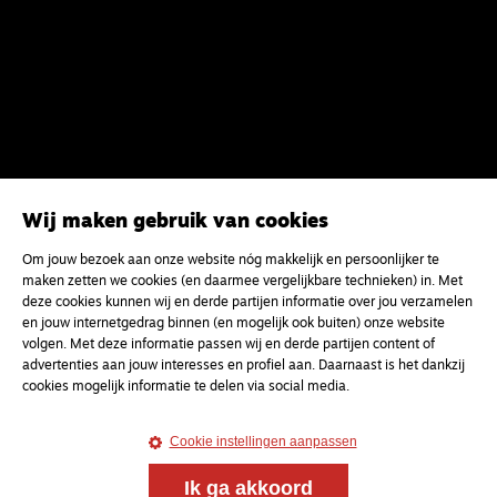
Wij maken gebruik van cookies
Om jouw bezoek aan onze website nóg makkelijk en persoonlijker te
maken zetten we cookies (en daarmee vergelijkbare technieken) in. Met
deze cookies kunnen wij en derde partijen informatie over jou verzamelen
en jouw internetgedrag binnen (en mogelijk ook buiten) onze website
Meld je aan voor onze gratis
volgen. Met deze informatie passen wij en derde partijen content of
nieuwsbrief
advertenties aan jouw interesses en profiel aan. Daarnaast is het dankzij
cookies mogelijk informatie te delen via social media.
uw e-mailadres
Cookie instellingen aanpassen
Ik ga akkoord