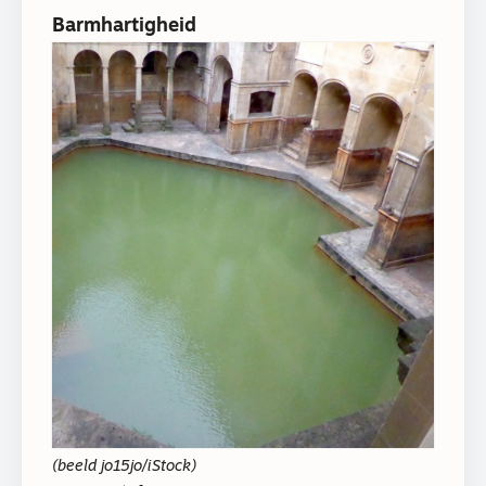
Barmhartigheid
(beeld jo15jo/iStock)