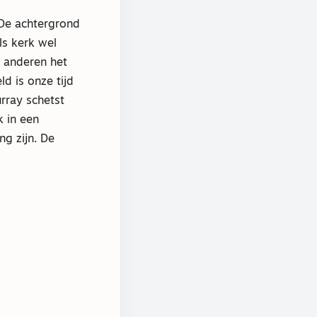
 De achtergrond
ls kerk wel
n anderen het
d is onze tijd
rray schetst
k in een
ng zijn. De