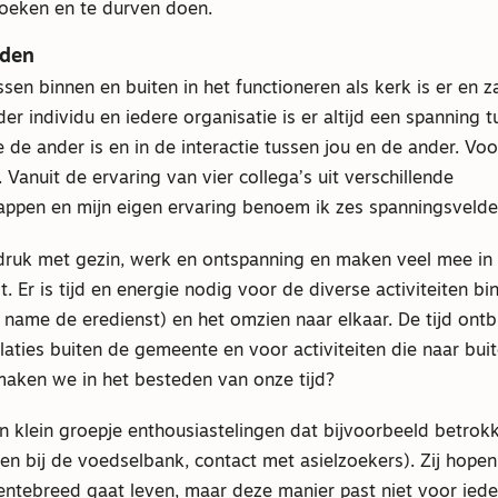
oeken en te durven doen.
lden
en binnen en buiten in het functioneren als kerk is er en zal 
der individu en iedere organisatie is er altijd een spanning 
e de ander is en in de interactie tussen jou en de ander. Voo
. Vanuit de ervaring van vier collega’s uit verschillende
ppen en mijn eigen ervaring benoem ik zes spanningsvelden 
 druk met gezin, werk en ontspanning en maken veel mee in
. Er is tijd en energie nodig voor de diverse activiteiten b
name de eredienst) en het omzien naar elkaar. De tijd ontb
elaties buiten de gemeente en voor activiteiten die naar buite
aken we in het besteden van onze tijd?
en klein groepje enthousiastelingen dat bijvoorbeeld betrokk
en bij de voedselbank, contact met asielzoekers). Zij hope
eentebreed gaat leven, maar deze manier past niet voor ied