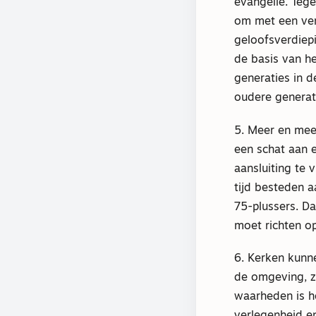
evangelie. Tege
om met een ver
geloofsverdiep
de basis van he
generaties in d
oudere generat
5. Meer en mee
een schat aan e
aansluiting te 
tijd besteden a
75-plussers. D
moet richten op
6. Kerken kunne
de omgeving, z
waarheden is he
verlegenheid e