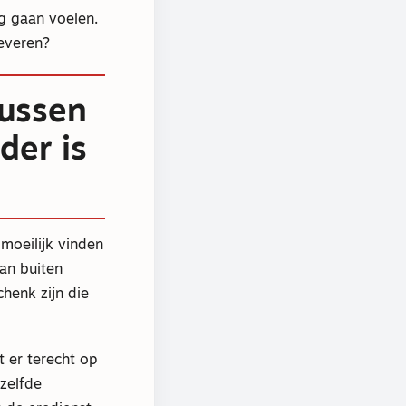
ig gaan voelen.
leveren?
tussen
der is
 moeilijk vinden
an buiten
henk zijn die
t er terecht op
zelfde