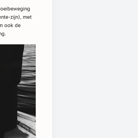
groeibeweging
nte-zijn), met
am ook de
ng.