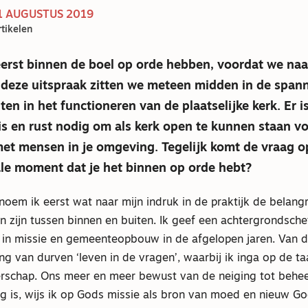
31 AUGUSTUS 2019
tikelen
erst binnen de boel op orde hebben, voordat we naa
 deze uitspraak zitten we meteen midden in de span
ten in het functioneren van de plaatselijke kerk. Er i
s en rust nodig om als kerk open te kunnen staan v
et mensen in je omgeving. Tegelijk komt de vraag o
ale moment dat je het binnen op orde hebt?
benoem ik eerst wat naar mijn indruk in de praktijk de belangr
 zijn tussen binnen en buiten. Ik geef een achtergrondsche
in missie en gemeenteopbouw in de afgelopen jaren. Van daa
g van durven ‘leven in de vragen’, waarbij ik inga op de t
derschap. Ons meer en meer bewust van de neiging tot behee
g is, wijs ik op Gods missie als bron van moed en nieuw G