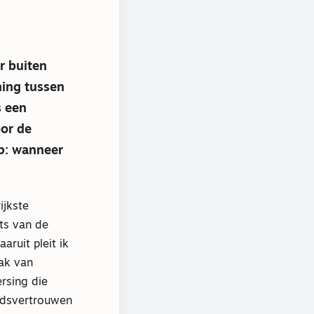
r buiten
ning tussen
s een
oor de
p: wanneer
ijkste
ts van de
ruit pleit ik
aak van
rsing die
odsvertrouwen