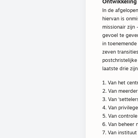
Ontwikkeling
In de afgelopen
hiervan is onmi
missionair zijn
gevoel te geven
in toenemende m
zeven transiti
postchristelijke
laatste drie z
1. Van het cen
2. Van meerder
3. Van ‘settele
4. Van privilege
5. Van controle
6. Van beheer 
7. Van instituu