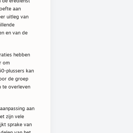
n de eredienst
oefte aan
er uitleg van
illende
ren en van de
raties hebben
er om
60-plussers kan
voor de groep
m te overleven
r aanpassing aan
t zijn vele
jkt sprake van
delen van het