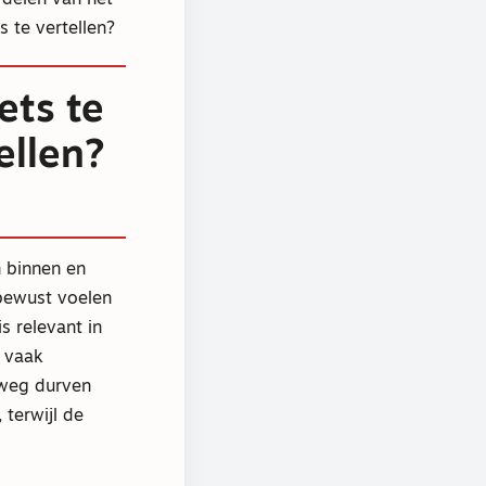
s te vertellen?
ets te
ellen?
 binnen en
nbewust voelen
s relevant in
t vaak
 weg durven
terwijl de