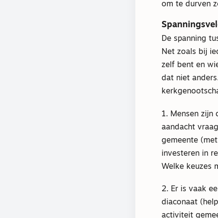
om te durven z
Spanningsve
De spanning tuss
Net zoals bij ie
zelf bent en wi
dat niet anders
kerkgenootscha
1. Mensen zijn
aandacht vraagt
gemeente (met 
investeren in r
Welke keuzes m
2. Er is vaak e
diaconaat (help
activiteit gem