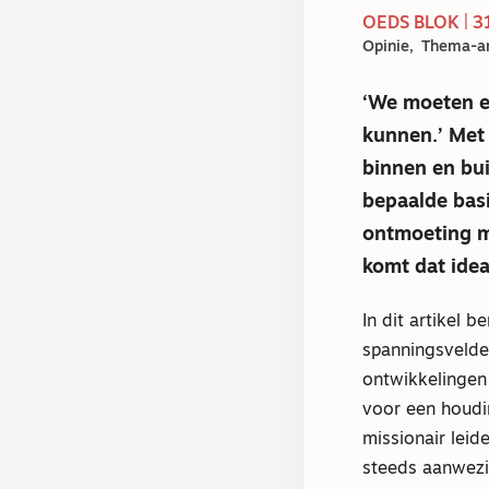
OEDS BLOK | 
Opinie
Thema-ar
‘We moeten e
kunnen.’ Met
binnen en bui
bepaalde basi
ontmoeting m
komt dat ide
In dit artikel 
spanningsvelden
ontwikkelingen 
voor een houdin
missionair lei
steeds aanwezi