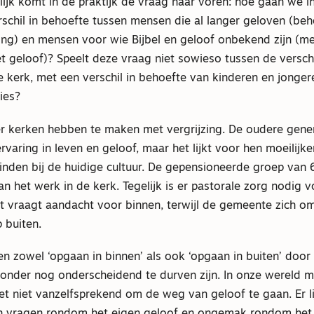
lijk komt in de praktijk de vraag naar voren: hoe gaan we i
schil in behoefte tussen mensen die al langer geloven (beh
ing) en mensen voor wie Bijbel en geloof onbekend zijn (me
t geloof)? Speelt deze vraag niet sowieso tussen de versch
e kerk, met een verschil in behoefte van kinderen en jonge
ies?
r kerken hebben te maken met vergrijzing. De oudere gene
rvaring in leven en geloof, maar het lijkt voor hen moeilijk
vinden bij de huidige cultuur. De gepensioneerde groep van 
an het werk in de kerk. Tegelijk is er pastorale zorg nodig 
at vraagt aandacht voor binnen, terwijl de gemeente zich o
 buiten.
n zowel ‘opgaan in binnen’ als ook ‘opgaan in buiten’ doo
onder nog onderscheidend te durven zijn. In onze wereld me
t niet vanzelfsprekend om de weg van geloof te gaan. Er li
n vragen rondom het eigen geloof en ongemak rondom het 