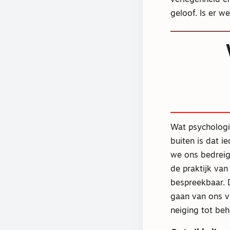
geloof. Is er w
Wat psychologi
buiten is dat 
we ons bedreigd
de praktijk va
bespreekbaar. 
gaan van ons vr
neiging tot be