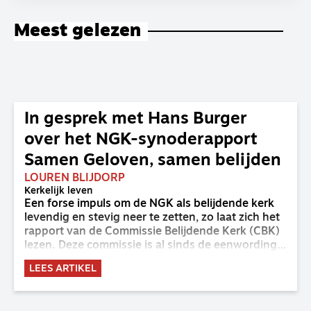
Meest gelezen
In gesprek met Hans Burger
over het NGK-synoderapport
Samen Geloven, samen belijden
LOUREN BLIJDORP
Kerkelijk leven
Een forse impuls om de NGK als belijdende kerk
levendig en stevig neer te zetten, zo laat zich het
rapport van de Commissie Belijdende Kerk (CBK)
lezen. Deze commissie is al sinds de eenwording
van de GKv en NGK actief en kreeg van de
LEES ARTIKEL
synode van Deventer in 2023 de opdracht om
haar analyse van de staat van het belijden te
voltooien, te adviseren over de binding aan de