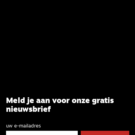
synode van Best met concrete voorstellen tot
verandering. Onderweg sprak uitgebreid met
CBK-lid Hans Burger, tevens hoogleraar
Systematische Theologie aan de TUU, over wat de
commissie beoogt.
Meld je aan voor onze gratis
nieuwsbrief
uw e-mailadres