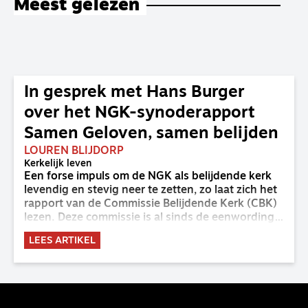
Meest gelezen
In gesprek met Hans Burger
over het NGK-synoderapport
Samen Geloven, samen belijden
LOUREN BLIJDORP
Kerkelijk leven
Een forse impuls om de NGK als belijdende kerk
levendig en stevig neer te zetten, zo laat zich het
rapport van de Commissie Belijdende Kerk (CBK)
lezen. Deze commissie is al sinds de eenwording
van de GKv en NGK actief en kreeg van de
LEES ARTIKEL
synode van Deventer in 2023 de opdracht om
haar analyse van de staat van het belijden te
voltooien, te adviseren over de binding aan de
belijdenis en bij te dragen aan de verlevendiging
van het belijden. Nu ligt er een rapport voor de