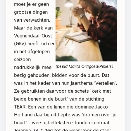
moet je er geen
grootse dingen
van verwachten.
Maar de kerk van
Veenendaal-Oost
(GKv) heeft zich er
in het afgelopen
seizoen
(beeld Marta Ortigosa/Pexels)
nadrukkelijk mee
bezig gehouden: bidden voor de buurt. Dat
was in het kader van hun jaarthema ‘Vertellen’.
Ze gebruikten daarvoor de schets ’kerk met
beide benen in de buurt’ van de stichting
TEAR. Een van de lijnen die dominee Jacko
Holtland daarbij uitdiepte was ‘dromen over je
buurt’. Twee bijbelteksten stonden centraal:
Jeremia 29:7: ‘Bid tot de Heer voor de stad’