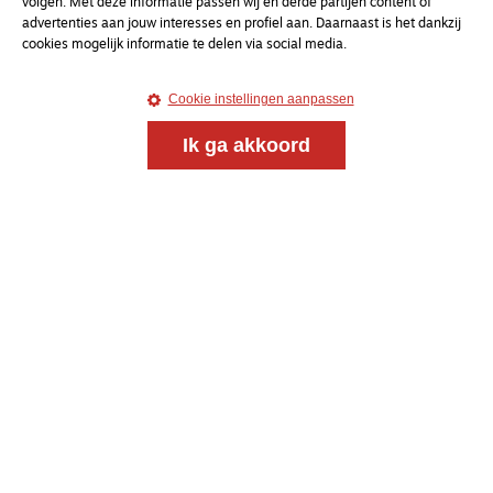
volgen. Met deze informatie passen wij en derde partijen content of
advertenties aan jouw interesses en profiel aan. Daarnaast is het dankzij
cookies mogelijk informatie te delen via social media.
Magazine
Onderweg
Cookie instellingen aanpassen
Onderweg is een platform voor ontmoeting, vorming
en gesprek voor christenen onderweg, in het bijzonder
Ik ga akkoord
voor de Nederlandse Gereformeerde Kerken.
Magazine
Onderweg
Kvk-nummer 33277063
NL46 INGB 0117 5827 86
info@onderwegonline.nl