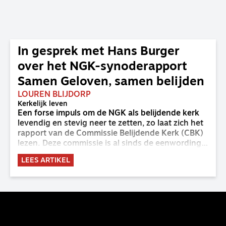
In gesprek met Hans Burger
over het NGK-synoderapport
Samen Geloven, samen belijden
LOUREN BLIJDORP
Kerkelijk leven
Een forse impuls om de NGK als belijdende kerk
levendig en stevig neer te zetten, zo laat zich het
rapport van de Commissie Belijdende Kerk (CBK)
lezen. Deze commissie is al sinds de eenwording
van de GKv en NGK actief en kreeg van de
LEES ARTIKEL
synode van Deventer in 2023 de opdracht om
haar analyse van de staat van het belijden te
voltooien, te adviseren over de binding aan de
belijdenis en bij te dragen aan de verlevendiging
van het belijden. Nu ligt er een rapport voor de
synode van Best met concrete voorstellen tot
verandering. Onderweg sprak uitgebreid met