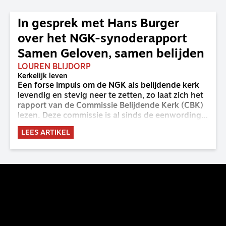
In gesprek met Hans Burger
over het NGK-synoderapport
Samen Geloven, samen belijden
LOUREN BLIJDORP
Kerkelijk leven
Een forse impuls om de NGK als belijdende kerk
levendig en stevig neer te zetten, zo laat zich het
rapport van de Commissie Belijdende Kerk (CBK)
lezen. Deze commissie is al sinds de eenwording
van de GKv en NGK actief en kreeg van de
LEES ARTIKEL
synode van Deventer in 2023 de opdracht om
haar analyse van de staat van het belijden te
voltooien, te adviseren over de binding aan de
belijdenis en bij te dragen aan de verlevendiging
van het belijden. Nu ligt er een rapport voor de
synode van Best met concrete voorstellen tot
verandering. Onderweg sprak uitgebreid met
CBK-lid Hans Burger, tevens hoogleraar
Systematische Theologie aan de TUU, over wat de