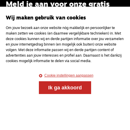
Meld je aan voor onze gratis
nieuwsbrief
Wij maken gebruik van cookies
Om jouw bezoek aan onze website nóg makkelijk en persoonlijker te
uw e-mailadres
maken zetten we cookies (en daarmee vergelijkbare technieken) in. Met
deze cookies kunnen wij en derde partijen informatie over jou verzamelen
en jouw internetgedrag binnen (en mogelijk ook buiten) onze website
volgen. Met deze informatie passen wij en derde partijen content of
advertenties aan jouw interesses en profiel aan. Daarnaast is het dankzij
cookies mogelijk informatie te delen via social media.
Cookie instellingen aanpassen
Ik ga akkoord