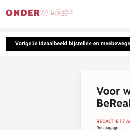
Vorige
‘Je ideaalbeeld bijstellen en meebewege
Voor w
BeReal
REDACTIE | 7 
Reisbagage