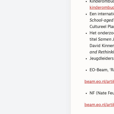
Kinderombuds
kinderombuds
Een internat
School-aged
Cultureel Pl
Het onderz
titel
Samen Jo
David Kinne
and Rethink
Jeugdleiders
EO-Beam, ‘Ra
beam.eo.nl/arti
NF (Nate Feu
beam.eo.nl/art