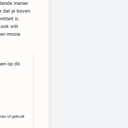
ldende manier
je dat je boven
titeit is.
 ook wilt
 een mooie
gen op dit
kies of gebruik