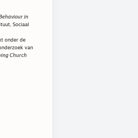
Behaviour in
ituut, Sociaal
xt onder de
onderzoek van
ving Church