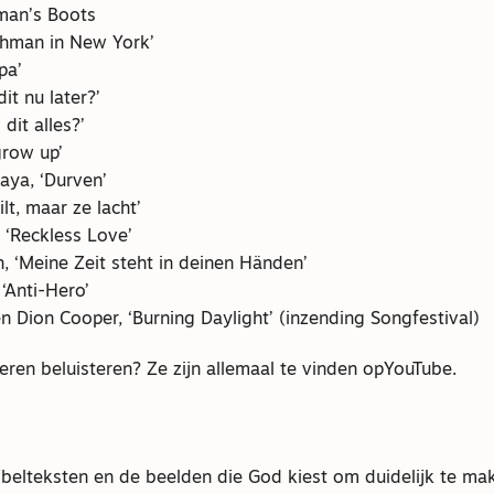
man’s Boots
ishman in New York’
pa’
dit nu later?’
 dit alles?’
grow up’
aya, ‘Durven’
lt, maar ze lacht’
 ‘Reckless Love’
h, ‘Meine Zeit steht in deinen Händen’
 ‘Anti-Hero’
en Dion Cooper, ‘Burning Daylight’ (inzending Songfestival)
deren beluisteren? Ze zijn allemaal te vinden opYouTube.
jbelteksten en de beelden die God kiest om duidelijk te ma