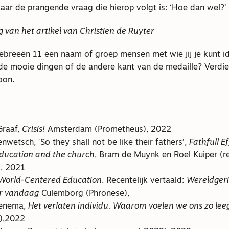
 maar de prangende vraag die hierop volgt is: ‘Hoe dan wel?’
 van het artikel van Christien de Ruyter
Hebreeën 11 een naam of groep mensen met wie jij je kunt id
de mooie dingen of de andere kant van de medaille? Verdie
oon.
Graaf,
Crisis!
Amsterdam (Prometheus), 2022
wetsch, ´So they shall not be like their fathers’,
Fathfull Ef
education and the church
, Bram de Muynk en Roel Kuiper (re
, 2021
World-Centered Education
. Recentelijk vertaald:
Wereldgeri
or vandaag
Culemborg (Phronese),
Fenema,
Het verlaten individu. Waarom voelen we ons zo lee
),2022