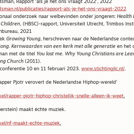
man, Rapport ‘als je het ons vraagt 2022’, 2022
man.nl/publicaties/rapport-als-je-het-ons-vraagt-2022
ionaal onderzoek naar welbevinden onder jongeren:
Health 
 Children
, (HBSC)-rapport, Universiteit Utrecht, Trimbos Inst
anbureau, 2021
oek
Growing Young
, herschreven naar de Nederlandse conte
ng. Kernwaarden van een kerk met alle generatie
en het 
man met de titel
You lost me. Why Young Christians are Lea
ing Church
(2011)
.
conferentie 10 en 11 februari 2023.
www.stichtingjlc.nl/
.
pper Pjotr verovert de Nederlandse Hiphop-wereld’
kel/rapper-pjotr-hiphop-christelijk-snelle-alleen-ik-weet
.
erstein) maakt échte muziek.
ikel/nf-maakt-echte-muziek
.