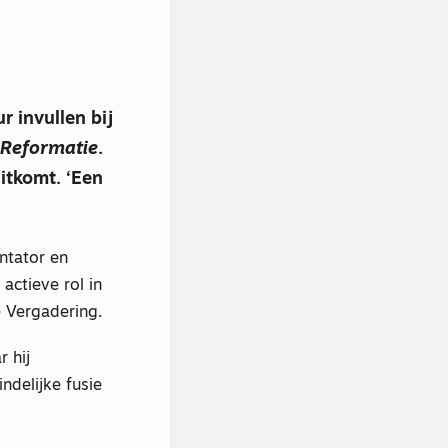
 invullen bij
 Reformatie
.
itkomt. ‘Een
entator en
actieve rol in
e Vergadering.
r hij
ndelijke fusie