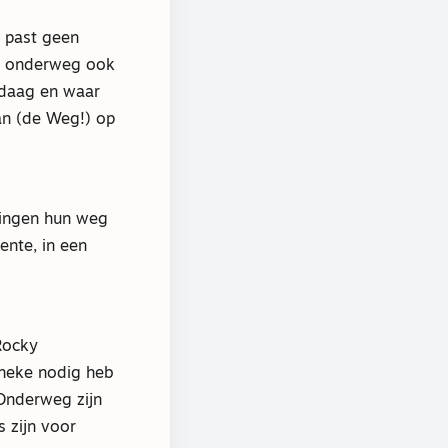
 past geen
ie onderweg ook
andaag en waar
an (de Weg!) op
ringen hun weg
nte, in een
Rocky
Ineke nodig heb
 Onderweg zijn
 zijn voor