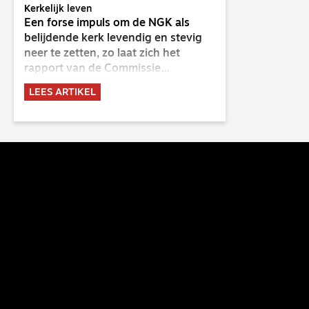
Kerkelijk leven
Een forse impuls om de NGK als
belijdende kerk levendig en stevig
neer te zetten, zo laat zich het
rapport van de Commissie
Belijdende Kerk (CBK) lezen. Deze
LEES ARTIKEL
commissie is al sinds de eenwording
van de GKv en NGK actief en kreeg
van de synode van Deventer in
2023 de opdracht om haar analyse
van de staat van het belijden te
voltooien, te adviseren over de
binding aan de belijdenis en bij te
dragen aan de verlevendiging van
het belijden. Nu ligt er een rapport
voor de synode van Best met
concrete voorstellen tot
verandering. Onderweg sprak
uitgebreid met CBK-lid Hans Burger,
tevens hoogleraar Systematische