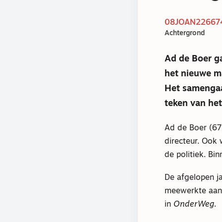
08JOAN226674
Achtergrond
Ad de Boer ga
het nieuwe 
Het samengaa
teken van het
Ad de Boer (67)
directeur. Ook 
de politiek. Bi
De afgelopen j
meewerkte aan
in
OnderWeg
.