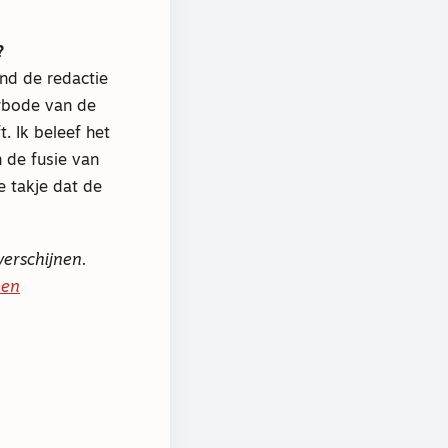
?
ond de redactie
rbode van de
. Ik beleef het
 de fusie van
e takje dat de
verschijnen.
een