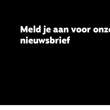
Theologie aan de TUU, over wat de
commissie beoogt.
Meld je aan voor onz
nieuwsbrief