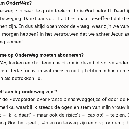
aam
OnderWeg
?
rweg zijn naar de grote toekomst die God belooft. Daarbij
r beweging. Dankbaar voor tradities, maar beseffend dat d
nen zijn. En dus altijd open voor de vraag: waar zijn we v
s morgen hebben? In het vertrouwen dat we achter Jezus a
ng komen.’
 me op OnderWeg moeten abonneren?
Weg
kerken en christenen helpt om in deze tijd vol verande
 een sterke focus op wat mensen nodig hebben in hun gemee
 als betrokken lid.’
lf aan bij ‘onderweg zijn’?
or de Flevopolder, over Franse binnenweggetjes of door de 
merika, waarbij ik steeds de ogen en stem van mijn vrouw 
 – ‘kijk, daar!’ – maar ook de risico’s – ‘pas op!’ – te zien.
lang God het geeft, sámen onderweg zijn en oog, oor en gids