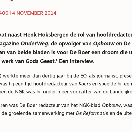
00 | 4 NOVEMBER 2014
at naast Henk Hoksbergen de rol van hoofdredacteur
magazine
OnderWeg
, de opvolger van
Opbouw
en
De
n van beide bladen is voor De Boer een droom die u
 werk van Gods Geest.’ Een interview.
 werkte meer dan dertig jaar bij de EO, als journalist, pres
was hij een tijd hoofdredacteur van
Koers
en speelde hij een 
nnen de NGK was hij onder meer voorzitter van de Landelijk
aren was De Boer redacteur van het NGK-blad
Opbouw
, waa
 de groeiende samenwerking met
De Reformatie
en de uitei