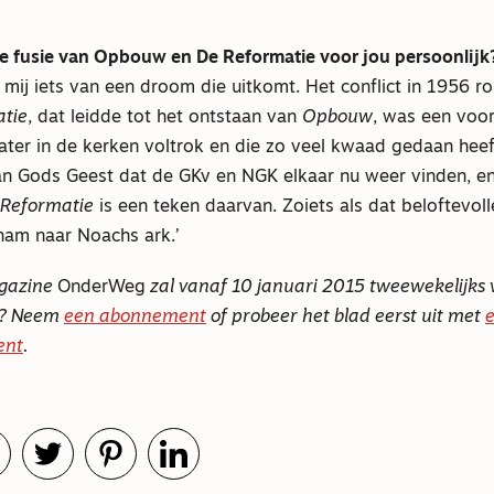
e fusie van Opbouw en De Reformatie voor jou persoonlijk
 mij iets van een droom die uitkomt. Het conflict in 1956 r
tie
, dat leidde tot het ontstaan van
Opbouw
, was een voo
later in de kerken voltrok en die zo veel kwaad gedaan heeft
an Gods Geest dat de GKv en NGK elkaar nu weer vinden, en
 Reformatie
is een teken daarvan. Zoiets als dat beloftevoll
nam naar Noachs ark.’
gazine
OnderWeg
zal vanaf 10 januari 2015 tweewekelijks 
d? Neem
een abonnement
of probeer het blad eerst uit met
ent
.