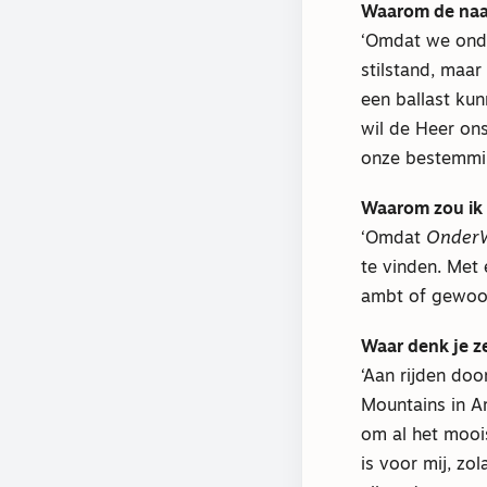
Waarom de n
‘Omdat we onde
stilstand, maa
een ballast kun
wil de Heer on
onze bestemmi
Waarom zou ik
‘Omdat
Onder
te vinden. Met
ambt of gewoon
Waar denk je ze
‘Aan rijden do
Mountains in A
om al het moois
is voor mij, zo