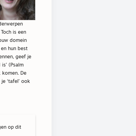
nderwerpen
 Toch is een
 jouw domein
 en hun best
kennen, geef je
 is’ (Psalm
ik komen. De
je ‘tafel’ ook
gen op dit