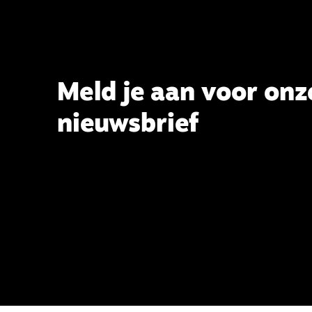
Theologie aan de TUU, over wat de
commissie beoogt.
Meld je aan voor onz
nieuwsbrief