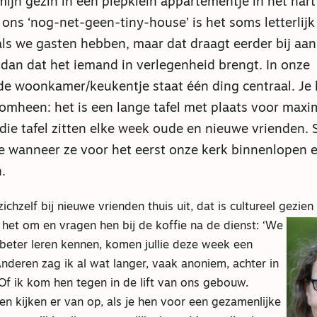
ijn gezin in een piepklein appartementje in het har
n ons ‘nog-net-geen-tiny-house’ is het soms letterlijk
ls we gasten hebben, maar dat draagt eerder bij aan
dan dat het iemand in verlegenheid brengt. In onze
e woonkamer/keukentje staat één ding centraal. Je 
et omheen: het is een lange tafel met plaats voor maxi
die tafel zitten elke week oude en nieuwe vrienden
 wanneer ze voor het eerst onze kerk binnenlopen 
.
chzelf bij nieuwe vrienden thuis uit, dat is cultureel gezien 
 het om en vragen hen bij de koffie na de dienst: ‘W
e
 beter leren kennen, komen jullie deze week een
Anderen zag ik al wat langer, vaak anoniem, achter in
 Of ik kom hen tegen in de lift van ons gebouw.
 kijken er van op, als je hen voor een gezamenlijke