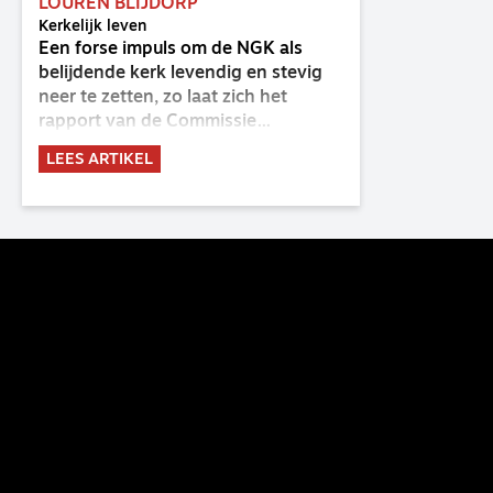
LOUREN BLIJDORP
Kerkelijk leven
Een forse impuls om de NGK als
belijdende kerk levendig en stevig
neer te zetten, zo laat zich het
rapport van de Commissie
Belijdende Kerk (CBK) lezen. Deze
LEES ARTIKEL
commissie is al sinds de eenwording
van de GKv en NGK actief en kreeg
van de synode van Deventer in
2023 de opdracht om haar analyse
van de staat van het belijden te
voltooien, te adviseren over de
binding aan de belijdenis en bij te
dragen aan de verlevendiging van
het belijden. Nu ligt er een rapport
voor de synode van Best met
concrete voorstellen tot
verandering. Onderweg sprak
uitgebreid met CBK-lid Hans Burger,
tevens hoogleraar Systematische