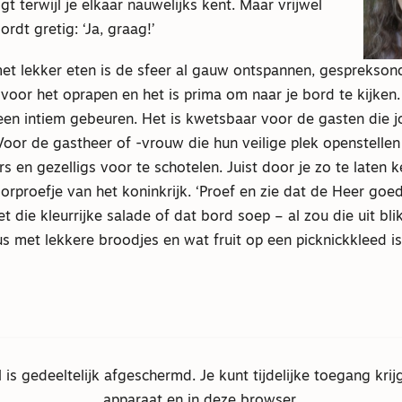
gt terwijl je elkaar nauwelijks kent. Maar vrijwel
rdt gretig: ‘Ja, graag!’
met lekker eten is de sfeer al gauw ontspannen, gesprekso
jk voor het oprapen en het is prima om naar je bord te kijken.
 een intiem gebeuren. Het is kwetsbaar voor de gasten die
oor de gastheer of -vrouw die hun veilige plek openstellen
rs en gezelligs voor te schotelen. Juist door je zo te laten 
rproefje van het koninkrijk. ‘Proef en zie dat de Heer goed
et die kleurrijke salade of dat bord soep – al zou die uit bl
 met lekkere broodjes en wat fruit op een picknickkleed is 
el is gedeeltelijk afgeschermd. Je kunt tijdelijke toegang krij
apparaat en in deze browser.