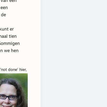
t van een
 een
 de
kunt er
maal tien
. Sommigen
en we hen
‘not done’ hier,