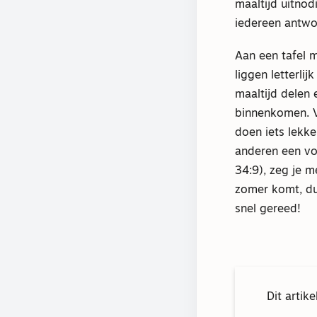
maaltijd uitnodi
iedereen antwoo
Aan een tafel 
liggen letterli
maaltijd delen
binnenkomen. V
doen iets lekke
anderen een voo
34:9), zeg je m
zomer komt, dus
snel gereed!
Dit artik