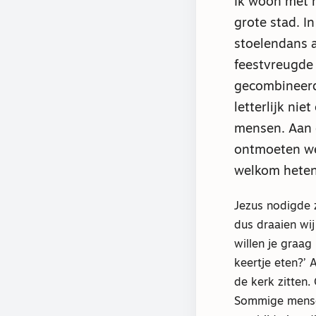
Ik woon met m
grote stad. I
stoelendans a
feestvreugde 
gecombineerd
letterlijk ni
mensen. Aan 
ontmoeten we
welkom heten
Jezus nodigde zi
dus draaien wij
willen je graag
keertje eten?’ 
de kerk zitten.
Sommige mensen