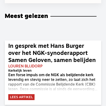
Meest gelezen
In gesprek met Hans Burger
over het NGK-synoderapport
Samen Geloven, samen belijden
LOUREN BLIJDORP
Kerkelijk leven
Een forse impuls om de NGK als belijdende kerk
levendig en stevig neer te zetten, zo laat zich het
rapport van de Commissie Belijdende Kerk (CBK)
lezen. Deze commissie is al sinds de eenwording
van de GKv en NGK actief en kreeg van de
LEES ARTIKEL
synode van Deventer in 2023 de opdracht om
haar analyse van de staat van het belijden te