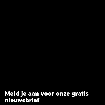
van het belijden. Nu ligt er een rapport voor de
synode van Best met concrete voorstellen tot
verandering. Onderweg sprak uitgebreid met
CBK-lid Hans Burger, tevens hoogleraar
Systematische Theologie aan de TUU, over wat de
commissie beoogt.
Meld je aan voor onze gratis
nieuwsbrief