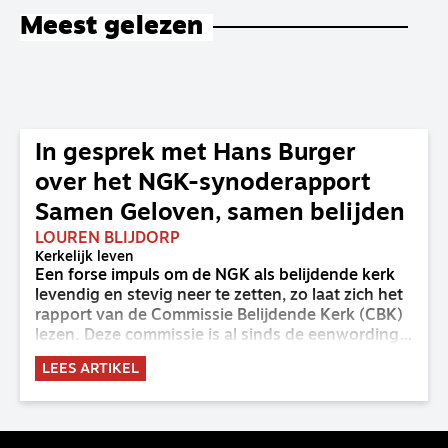
Meest gelezen
In gesprek met Hans Burger
over het NGK-synoderapport
Samen Geloven, samen belijden
LOUREN BLIJDORP
Kerkelijk leven
Een forse impuls om de NGK als belijdende kerk
levendig en stevig neer te zetten, zo laat zich het
rapport van de Commissie Belijdende Kerk (CBK)
lezen. Deze commissie is al sinds de eenwording
van de GKv en NGK actief en kreeg van de
LEES ARTIKEL
synode van Deventer in 2023 de opdracht om
haar analyse van de staat van het belijden te
voltooien, te adviseren over de binding aan de
belijdenis en bij te dragen aan de verlevendiging