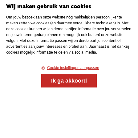
Wij maken gebruik van cookies
Om jouw bezoek aan onze website nóg makkelijk en persoonlijker te
maken zetten we cookies (en daarmee vergelijkbare technieken) in. Met
deze cookies kunnen wij en derde partijen informatie over jou verzamelen
Meld je aan voor onze gratis
en jouw internetgedrag binnen (en mogelijk ook buiten) onze website
nieuwsbrief
volgen. Met deze informatie passen wij en derde partijen content of
advertenties aan jouw interesses en profiel aan. Daarnaast is het dankzij
cookies mogelijk informatie te delen via social media.
uw e-mailadres
Cookie instellingen aanpassen
Ik ga akkoord