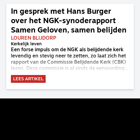
In gesprek met Hans Burger
over het NGK-synoderapport
Samen Geloven, samen belijden
LOUREN BLIJDORP
Kerkelijk leven
Een forse impuls om de NGK als belijdende kerk
levendig en stevig neer te zetten, zo laat zich het
rapport van de Commissie Belijdende Kerk (CBK)
lezen. Deze commissie is al sinds de eenwording
van de GKv en NGK actief en kreeg van de
LEES ARTIKEL
synode van Deventer in 2023 de opdracht om
haar analyse van de staat van het belijden te
voltooien, te adviseren over de binding aan de
belijdenis en bij te dragen aan de verlevendiging
van het belijden. Nu ligt er een rapport voor de
synode van Best met concrete voorstellen tot
verandering. Onderweg sprak uitgebreid met
CBK-lid Hans Burger, tevens hoogleraar
Systematische Theologie aan de TUU, over wat de
commissie beoogt.