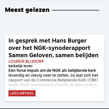
Meest gelezen
In gesprek met Hans Burger
over het NGK-synoderapport
Samen Geloven, samen belijden
LOUREN BLIJDORP
Kerkelijk leven
Een forse impuls om de NGK als belijdende kerk
levendig en stevig neer te zetten, zo laat zich het
rapport van de Commissie Belijdende Kerk (CBK)
lezen. Deze commissie is al sinds de eenwording
van de GKv en NGK actief en kreeg van de
LEES ARTIKEL
synode van Deventer in 2023 de opdracht om
haar analyse van de staat van het belijden te
voltooien, te adviseren over de binding aan de