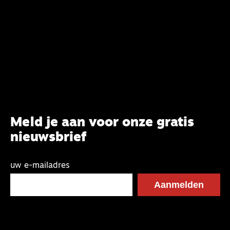
belijdenis en bij te dragen aan de verlevendiging
van het belijden. Nu ligt er een rapport voor de
synode van Best met concrete voorstellen tot
verandering. Onderweg sprak uitgebreid met
CBK-lid Hans Burger, tevens hoogleraar
Systematische Theologie aan de TUU, over wat de
commissie beoogt.
Meld je aan voor onze gratis
nieuwsbrief
uw e-mailadres