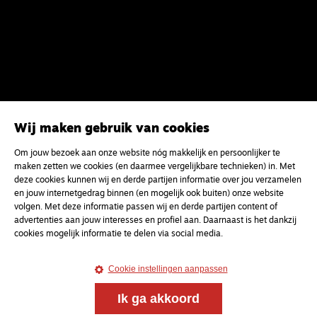
Wij maken gebruik van cookies
Om jouw bezoek aan onze website nóg makkelijk en persoonlijker te
maken zetten we cookies (en daarmee vergelijkbare technieken) in. Met
Magazine
Onderweg
deze cookies kunnen wij en derde partijen informatie over jou verzamelen
Onderweg is een platform voor ontmoeting, vorming
en jouw internetgedrag binnen (en mogelijk ook buiten) onze website
en gesprek voor christenen onderweg, in het bijzonder
volgen. Met deze informatie passen wij en derde partijen content of
voor de Nederlandse Gereformeerde Kerken.
advertenties aan jouw interesses en profiel aan. Daarnaast is het dankzij
cookies mogelijk informatie te delen via social media.
Magazine
Onderweg
Cookie instellingen aanpassen
Kvk-nummer 33277063
Ik ga akkoord
NL46 INGB 0117 5827 86